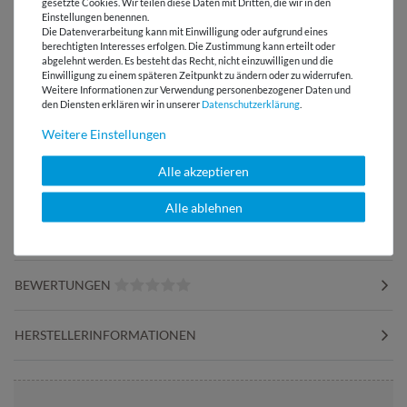
gesetzte Cookies. Wir teilen diese Daten mit Dritten, die wir in den
Einstellungen benennen.
Die Datenverarbeitung kann mit Einwilligung oder aufgrund eines
berechtigten Interesses erfolgen. Die Zustimmung kann erteilt oder
abgelehnt werden. Es besteht das Recht, nicht einzuwilligen und die
Einwilligung zu einem späteren Zeitpunkt zu ändern oder zu widerrufen.
Weitere Informationen zur Verwendung personenbezogener Daten und
den Diensten erklären wir in unserer
Daten­schutz­erklärung
.
Weitere Einstellungen
Beppi - Der
Nähgewichte in
Klebebandabroller
Knopfform
Alle akzeptieren
Alle ablehnen
LIZENZHINWEISE
BEWERTUNGEN
HERSTELLERINFORMATIONEN