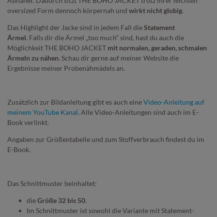
Abnäher. Dadurch sitzt THE BOHO JACKET trotz ihrer leichten
oversized Form dennoch körpernah und
wirkt nicht globig
.
Das Highlight der Jacke sind in jedem Fall die
Statement
Ãrmel
. Falls dir die Ärmel „too much“ sind, hast du auch die
Möglichkeit THE BOHO JACKET
mit normalen, geraden, schmalen
Ärmeln zu nähen
. Schau dir gerne auf meiner Website die
Ergebnisse meiner Probenähmädels an.
Zusätzlich zur Bildanleitung gibt es auch eine
Video-Anleitung auf
meinem YouTube Kanal
. Alle Video-Anleitungen sind auch im E-
Book verlinkt.
Angaben zur Größentabelle und zum Stoffverbrauch findest du im
E-Book.
Das Schnittmuster beinhaltet:
die
Größe 32 bis 50
.
Im Schnittmuster ist sowohl die Variante mit Statement-