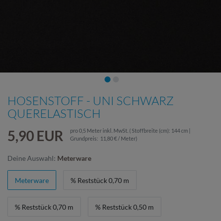
HOSENSTOFF - UNI SCHWARZ
QUERELASTISCH
5,90 EUR
pro
0,5
Meter
inkl. MwSt.
( Stoffbreite (cm): 144 cm |
Grundpreis:
11,80 € / Meter
)
Deine Auswahl:
Meterware
Meterware
% Reststück 0,70 m
% Reststück 0,70 m
% Reststück 0,50 m