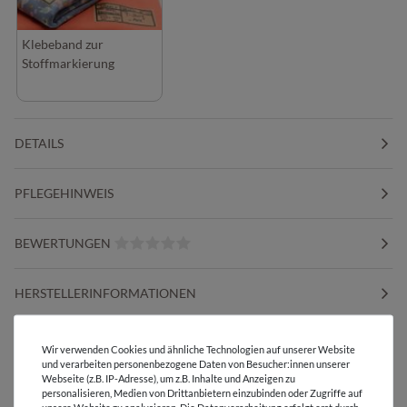
Klebeband zur
Stoffmarkierung
DETAILS
PFLEGEHINWEIS
BEWERTUNGEN
HERSTELLERINFORMATIONEN
DIESER STOFF IN ANDEREN FARBEN
Wir verwenden Cookies und ähnliche Technologien auf unserer Website
und verarbeiten personenbezogene Daten von Besucher:innen unserer
Webseite (z.B. IP-Adresse), um z.B. Inhalte und Anzeigen zu
personalisieren, Medien von Drittanbietern einzubinden oder Zugriffe auf
unsere Website zu analysieren. Die Datenverarbeitung erfolgt erst durch