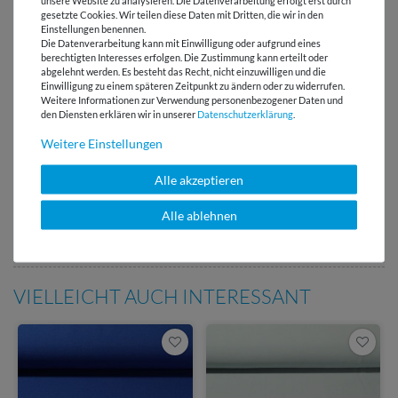
gesetzte Cookies. Wir teilen diese Daten mit Dritten, die wir in den
Einstellungen benennen.
Die Datenverarbeitung kann mit Einwilligung oder aufgrund eines
Versandkostenfrei ab 60 € -
berechtigten Interesses erfolgen. Die Zustimmung kann erteilt oder
Lieferung mit DHL
abgelehnt werden. Es besteht das Recht, nicht einzuwilligen und die
Einwilligung zu einem späteren Zeitpunkt zu ändern oder zu widerrufen.
E-Mail Kundenservice
Weitere Informationen zur Verwendung personenbezogener Daten und
Antwort in 24h
den Diensten erklären wir in unserer
Daten­schutz­erklärung
.
Weitere Einstellungen
Über 98% positive
Bewertungen
Alle akzeptieren
Über 110 Gratis
Alle ablehnen
Schnittmuster für Dich
VIELLEICHT AUCH INTERESSANT