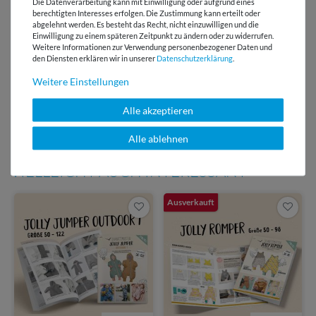
Die Datenverarbeitung kann mit Einwilligung oder aufgrund eines
E-Mail Kundenservice
berechtigten Interesses erfolgen. Die Zustimmung kann erteilt oder
abgelehnt werden. Es besteht das Recht, nicht einzuwilligen und die
Antwort in 24h
Einwilligung zu einem späteren Zeitpunkt zu ändern oder zu widerrufen.
Weitere Informationen zur Verwendung personenbezogener Daten und
Über 98% positive
den Diensten erklären wir in unserer
Daten­schutz­erklärung
.
Bewertungen
Weitere Einstellungen
Über 110 Gratis
Schnittmuster für Dich
Alle akzeptieren
Alle ablehnen
VIELLEICHT AUCH INTERESSANT
Ausverkauft