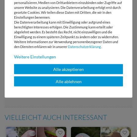
personalisieren, Medien von Drittanbietern einzubinden oder Zugriffe auf
unsere Website zu analysieren. Die Datenverarbeitung erfolgt erst durch
gesetzte Cookies. Wir teilen diese Daten mit Dritten, die wir in den
Einstellungen benennen.
Die Datenverarbeitung kann mit Einwilligung oder aufgrund eines
berechtigten Interesses erfolgen. Die Zustimmung kann erteilt oder
Versandkostenfrei ab 60 € -
abgelehnt werden. Es besteht das Recht, nicht einzuwilligen und die
Lieferung mit DHL
Einwilligung zu einem späteren Zeitpunkt zu ändern oder zu widerrufen.
Weitere Informationen zur Verwendung personenbezogener Daten und
den Diensten erklären wir in unserer
Daten­schutz­erklärung
.
E-Mail Kundenservice
Antwort in 24h
Weitere Einstellungen
Über 98% positive
Alle akzeptieren
Bewertungen
Alle ablehnen
Über 110 Gratis
Schnittmuster für Dich
VIELLEICHT AUCH INTERESSANT