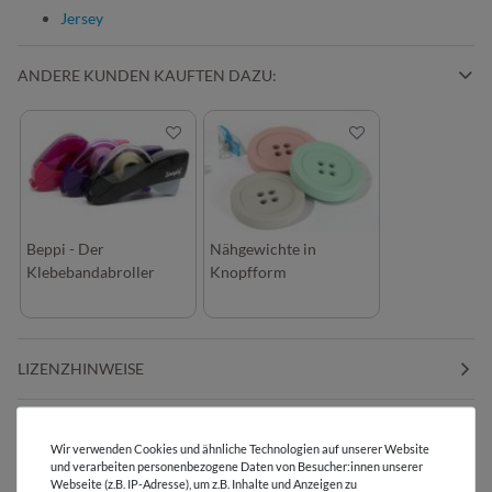
Jersey
ANDERE KUNDEN KAUFTEN DAZU:
Beppi - Der
Nähgewichte in
Klebebandabroller
Knopfform
LIZENZHINWEISE
BEWERTUNGEN
( 1 )
Wir verwenden Cookies und ähnliche Technologien auf unserer Website
und verarbeiten personenbezogene Daten von Besucher:innen unserer
Webseite (z.B. IP-Adresse), um z.B. Inhalte und Anzeigen zu
HERSTELLERINFORMATIONEN