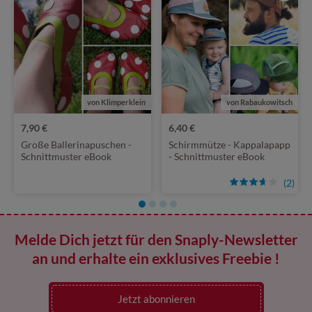
von Klimperklein
von Rabaukowitsch
7,90 €
6,40 €
Große Ballerinapuschen -
Schirmmütze - Kappalapapp
Schnittmuster eBook
- Schnittmuster eBook
(2)
Melde Dich jetzt für den Snaply-Newsletter
an und erhalte ein exklusives Freebie !
Jetzt abonnieren