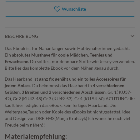
Wunschliste
BESCHREIBUNG
Das Ebook ist für Nähanfänger sowie Hobbynäherinnen gedacht.
Ein absolutes
Musthave für coole Mädchen, Teenies und
Erwachsene
. Du solltest nur dehnbare Stoffe wie Jersey verwenden.
Bitte lies das komplette Ebook vor dem Nähen genau durch.
Das Haarband ist
ganz fix genäht
und ein
tolles Accessoires für
jedem Anlass.
Du bekommst das Haarband in
4 verschiedenen
Größen, 3 Breiten und 2 verschiedenen Abschlüssen
. Gr. 1( KU37-
42), Gr.2 (KU43-48) Gr.3 (KU49-53), Gr.4 (KU 54-60) ACHTUNG: Ihr
kauft hier lediglich das eBook, kein fertiges Haarband. Die
Weitergabe,Tausch oder Kopie des eBooks ist nicht gestattet. Idee
und Design von DREIEMS(Manja Krafczyk) Ich wünsche euch viel
Freude beim nähen!!
Materialempfehlung
: