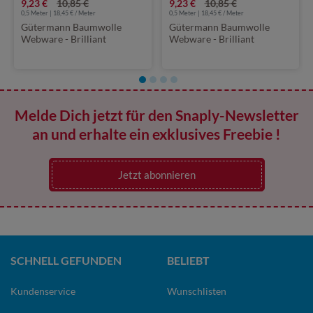
9,23 €
10,85 €
9,23 €
10,85 €
0,5 Meter | 18,45 € / Meter
0,5 Meter | 18,45 € / Meter
Gütermann Baumwolle
Gütermann Baumwolle
Webware - Brilliant
Webware - Brilliant
Kollektion Ornamente Blau
Kollektion Brombeeren
Marine
Melde Dich jetzt für den Snaply-Newsletter
an und erhalte ein exklusives Freebie !
Jetzt abonnieren
SCHNELL GEFUNDEN
BELIEBT
Kundenservice
Wunschlisten