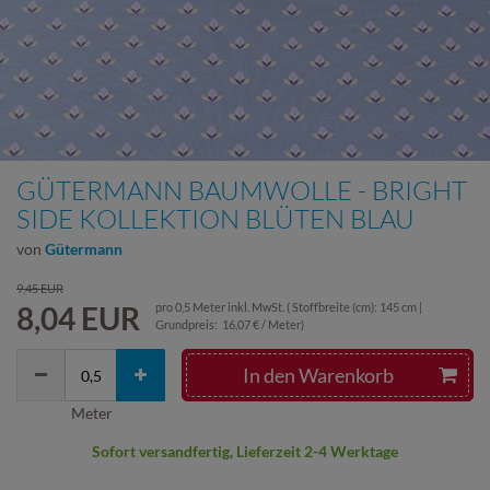
GÜTERMANN BAUMWOLLE - BRIGHT
SIDE KOLLEKTION BLÜTEN BLAU
von
Gütermann
9,45 EUR
8,04 EUR
pro
0,5
Meter
inkl. MwSt.
( Stoffbreite (cm): 145 cm |
Grundpreis:
16,07 € / Meter
)
In den Warenkorb
Meter
Sofort versandfertig, Lieferzeit 2-4 Werktage