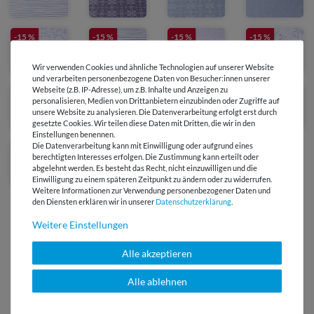
-15 %
-15 %
-15 %
-15 %
Wir verwenden Cookies und ähnliche Technologien auf unserer Website
und verarbeiten personenbezogene Daten von Besucher:innen unserer
Webseite (z.B. IP-Adresse), um z.B. Inhalte und Anzeigen zu
-15 %
personalisieren, Medien von Drittanbietern einzubinden oder Zugriffe auf
unsere Website zu analysieren. Die Datenverarbeitung erfolgt erst durch
gesetzte Cookies. Wir teilen diese Daten mit Dritten, die wir in den
Einstellungen benennen.
Die Datenverarbeitung kann mit Einwilligung oder aufgrund eines
berechtigten Interesses erfolgen. Die Zustimmung kann erteilt oder
abgelehnt werden. Es besteht das Recht, nicht einzuwilligen und die
Einwilligung zu einem späteren Zeitpunkt zu ändern oder zu widerrufen.
Weitere Informationen zur Verwendung personenbezogener Daten und
den Diensten erklären wir in unserer
Daten­schutz­erklärung
.
Weitere Einstellungen
Alle akzeptieren
Versandkostenfrei ab 60 € -
Lieferung mit DHL
Alle ablehnen
E-Mail Kundenservice
Antwort in 24h