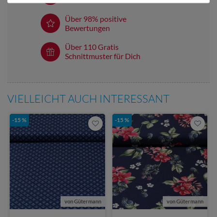
Über 98% positive
Bewertungen
Über 110 Gratis
Schnittmuster für Dich
VIELLEICHT AUCH INTERESSANT
-15 %
-15 %
von Gütermann
von Gütermann