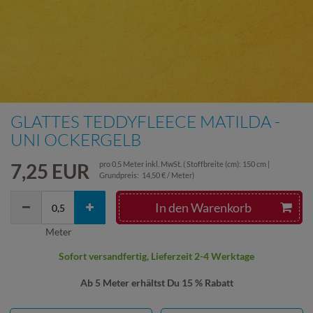
GLATTES TEDDYFLEECE MATILDA -
UNI OCKERGELB
7,25 EUR
pro
0,5
Meter
inkl. MwSt.
( Stoffbreite (cm): 150 cm |
Grundpreis:
14,50 € / Meter
)
In den Warenkorb
Meter
Sofort versandfertig, Lieferzeit 2-4 Werktage
Ab 5 Meter erhältst Du 15 % Rabatt