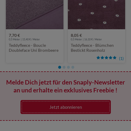
7,70 €
8,05 €
0,5 Meter | 15,40 € / Meter
0,5 Meter | 16,10 € / Meter
Teddyfleece - Boucle
Teddyfleece - Blümchen
Doubleface Uni Brombeere
Bestickt Rosenholz
(1)
Melde Dich jetzt für den Snaply-Newsletter
an und erhalte ein exklusives Freebie !
Jetzt abonnieren