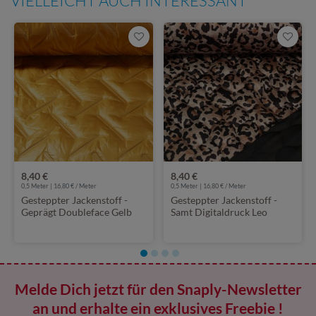
VIELLEICHT AUCH INTERESSANT
8,40 €
8,40 €
0,5 Meter | 16,80 € / Meter
0,5 Meter | 16,80 € / Meter
Gesteppter Jackenstoff -
Gesteppter Jackenstoff -
Geprägt Doubleface Gelb
Samt Digitaldruck Leo
Braun
Melde Dich jetzt für den Snaply-Newsletter
an und erhalte ein exklusives Freebie !