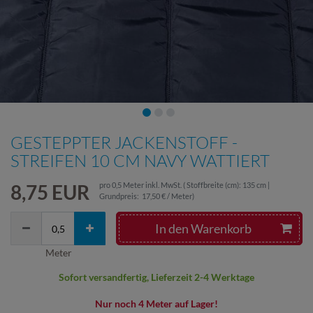
GESTEPPTER JACKENSTOFF -
STREIFEN 10 CM NAVY WATTIERT
8,75 EUR
pro
0,5
Meter
inkl. MwSt.
( Stoffbreite (cm): 135 cm |
Grundpreis:
17,50 € / Meter
)
In den Warenkorb
Meter
Sofort versandfertig, Lieferzeit 2-4 Werktage
Nur noch 4 Meter auf Lager!