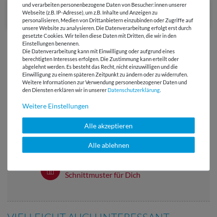
und verarbeiten personenbezogene Daten von Besucher:innen unserer
Webseite (z.B. IP-Adresse), um z.B. Inhalte und Anzeigen zu
personalisieren, Medien von Drittanbietern einzubinden oder Zugriffe auf
unsere Website zu analysieren. Die Datenverarbeitung erfolgt erst durch
gesetzte Cookies. Wir teilen diese Daten mit Dritten, die wir in den
Einstellungen benennen.
Die Datenverarbeitung kann mit Einwilligung oder aufgrund eines
berechtigten Interesses erfolgen. Die Zustimmung kann erteilt oder
abgelehnt werden. Es besteht das Recht, nicht einzuwilligen und die
Einwilligung zu einem späteren Zeitpunkt zu ändern oder zu widerrufen.
Versandkostenfrei ab 60 € -
Weitere Informationen zur Verwendung personenbezogener Daten und
Lieferung mit DHL
den Diensten erklären wir in unserer
Daten­schutz­erklärung
.
Weitere Einstellungen
E-Mail Kundenservice
Antwort in 24h
Alle akzeptieren
Über 98% positive
Alle ablehnen
Bewertungen
Über 110 Gratis
Schnittmuster für Dich