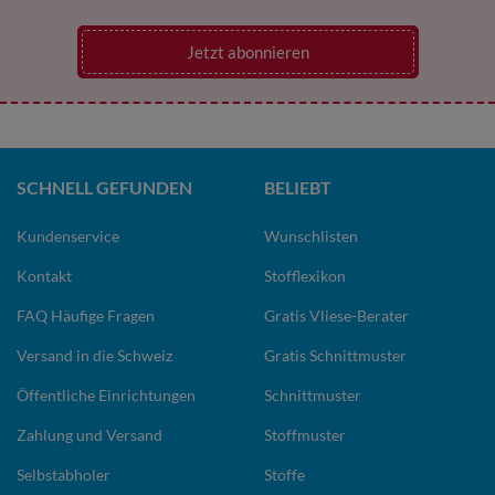
Jetzt abonnieren
SCHNELL GEFUNDEN
BELIEBT
Kundenservice
Wunschlisten
Kontakt
Stofflexikon
FAQ Häufige Fragen
Gratis Vliese-Berater
Versand in die Schweiz
Gratis Schnittmuster
Öffentliche Einrichtungen
Schnittmuster
Zahlung und Versand
Stoffmuster
Selbstabholer
Stoffe