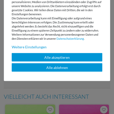
personalisieren, Medien von Drittanbietern einzubinden oder Zugriffe auf
unsere Website zu analysieren. Die Datenverarbeitung erfolgt erst durch
gesetzte Cookies. Wir teilen diese Daten mit Dritten, die wir in den
Einstellungen benennen.
Die Datenverarbeitung kann mit Einwilligung oder aufgrund eines
berechtigten Interesses erfolgen. Die Zustimmung kann erteilt oder
Versandkostenfrei ab 60 € -
abgelehnt werden. Es besteht das Recht, nicht einzuwilligen und die
Lieferung mit DHL
Einwilligung zu einem späteren Zeitpunkt zu ändern oder zu widerrufen.
Weitere Informationen zur Verwendung personenbezogener Daten und
den Diensten erklären wir in unserer
Daten­schutz­erklärung
.
E-Mail Kundenservice
Antwort in 24h
Weitere Einstellungen
Über 98% positive
Alle akzeptieren
Bewertungen
Alle ablehnen
Über 110 Gratis
Schnittmuster für Dich
VIELLEICHT AUCH INTERESSANT