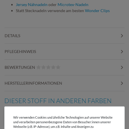
Jersey Nähnadeln
oder
Microtex-Nadeln
Statt Stecknadeln verwende am besten
Wonder Clips
DETAILS
PFLEGEHINWEIS
BEWERTUNGEN
HERSTELLERINFORMATIONEN
DIESER STOFF IN ANDEREN FARBEN
Wir verwenden Cookies und ähnliche Technologien auf unserer Website
und verarbeiten personenbezogene Daten von Besucher:innen unserer
Webseite (z.B. IP-Adresse), um z.B. Inhalte und Anzeigen zu