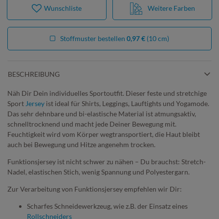
Wunschliste
Weitere Farben
Stoffmuster bestellen
0,97 €
(10 cm)
BESCHREIBUNG
Näh Dir Dein individuelles Sportoutfit. Dieser feste und stretchige
Sport
Jersey
ist ideal für Shirts, Leggings, Lauftights und Yogamode.
Das sehr dehnbare und bi-elastische Material ist atmungsaktiv,
schnelltrocknend und macht jede Deiner Bewegung mit.
Feuchtigkeit wird vom Körper wegtransportiert, die Haut bleibt
auch bei Bewegung und Hitze angenehm trocken.
Funktionsjersey ist nicht schwer zu nähen – Du brauchst: Stretch-
Nadel, elastischen Stich, wenig Spannung und Polyestergarn.
Zur Verarbeitung von Funktionsjersey empfehlen wir Dir:
Scharfes Schneidewerkzeug, wie z.B. der Einsatz eines
Rollschneiders