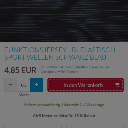
FUNKTIONSJERSEY - BI-ELASTISCH
SPORT WELLEN SCHWARZ BLAU
4,85 EUR
pro
0,5
Meter
inkl. MwSt.
( Stoffbreite (cm): 145 cm |
Grundpreis:
9,70 € / Meter
)
In den Warenkorb
Meter
Sofort versandfertig, Lieferzeit 2-4 Werktage
Ab 5 Meter erhältst Du 15 % Rabatt