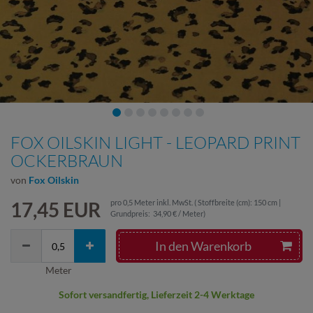
FOX OILSKIN LIGHT - LEOPARD PRINT
OCKERBRAUN
von
Fox Oilskin
17,45 EUR
pro
0,5
Meter
inkl. MwSt.
( Stoffbreite (cm): 150 cm |
Grundpreis:
34,90 € / Meter
)
In den Warenkorb
Meter
Sofort versandfertig, Lieferzeit 2-4 Werktage