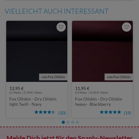
VIELLEICHT AUCH INTERESSANT
von Fox Oilskin
von Fox Oilskin
13,95 €
11,95 €
0,5 Meter | 27,90 € / Meter
0,5 Meter | 23,90 € / Meter
Fox Oilskin - Dry Oilskin
Fox Oilskin - Dry Oilskin
light Twill - Navy
heavy - Blackberry
(10)
(19)
Melde Dich jetzt für den Snaply-Newsletter