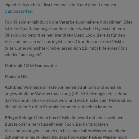
eignet sich auch für Taschen und sein Stand ähnelt dem von
Canvasstoffen
.
Fox Oilskin erhält durch die Verarbeitung hellere Knicklinien. Dies
ist kein Qualitätsmangel sondern eine typische Eigenschaft von
Oilskin und betont seinen trendigen Used-Look. Bereits für den
Versand müssen wir aus logistischen Gründen unseren Oilskin
falten, unerwünschte Knicke lassen sich z.B. mit Hilfe eines Föns
wieder "ausbügeln".
Material:
100% Baumwolle
Made in UK
Achtung
: Vermeide direkte Sonneneinstrahlung und sonstige
ungewöhnliche Wärmeeinwirkung (z.B. Sitzheizungen etc.), da so
das Wachs im Oilskin gelöst wird und evtl. Flecken auf Materialien,
die mit dem Stoff in Kontakt kommen, entstehen können.
Pflege:
Reinige Deinen Fox Oilskin liebevoll mit einer weichen
Bürste oder einem fusselfreien Tuch. Bei hartnäckigen
Verschmutzungen ist auch ein bisschen kaltes Wasser auf einem
Schwamm erlaubt. Beachte, dass Fox weder heißes Wasser noch