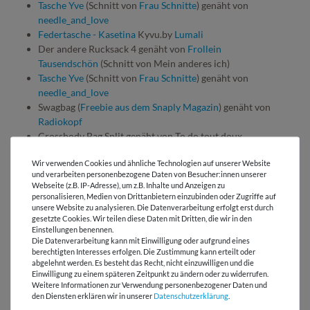
Tasche Yve
(Schnitt von
Frau Schnitte
) genäht von
needle_and_love
Federtasche - Kasetina
Kyvu.by
Lumali
Der andere Rucksack 4 genäht von
Frollein
Tausendschön
(Schnitt von Mein anderes ich)
Tasche Yve
(Schnitt von
Frau Schnitte
) genäht von
needle_and_love
Swagbag (
Freebie aus dem Snaply Magazin
) genäht von
Radiokopf
Crossbody Bag Split genäht von To do tout doux
Wir verwenden Cookies und ähnliche Technologien auf unserer Website
ANDERE KUNDEN KAUFTEN DAZU:
und verarbeiten personenbezogene Daten von Besucher:innen unserer
Webseite (z.B. IP-Adresse), um z.B. Inhalte und Anzeigen zu
personalisieren, Medien von Drittanbietern einzubinden oder Zugriffe auf
unsere Website zu analysieren. Die Datenverarbeitung erfolgt erst durch
gesetzte Cookies. Wir teilen diese Daten mit Dritten, die wir in den
Einstellungen benennen.
Die Datenverarbeitung kann mit Einwilligung oder aufgrund eines
berechtigten Interesses erfolgen. Die Zustimmung kann erteilt oder
abgelehnt werden. Es besteht das Recht, nicht einzuwilligen und die
Einwilligung zu einem späteren Zeitpunkt zu ändern oder zu widerrufen.
Gütermann Allesnäher -
Snaply Nähgarn -
Weitere Informationen zur Verwendung personenbezogener Daten und
200m - 887
1000m - Nougat D1419
den Diensten erklären wir in unserer
Daten­schutz­erklärung
.