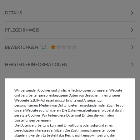
DETAILS
PFLEGEHINWEIS
BEWERTUNGEN
( 1 )
HERSTELLERINFORMATIONEN
Wir verwenden Cookies und ähnliche Technologien auf unserer Website
und verarbeiten personenbezogene Daten von Besucher:innen unserer
Versandkostenfrei ab 60 € -
Webseite (z.B. IP-Adresse), um z.B. Inhalte und Anzeigen zu
Lieferung mit DHL
personalisieren, Medien von Drittanbietern einzubinden oder Zugriffe auf
unsere Website zu analysieren. Die Datenverarbeitung erfolgt erst durch
E-Mail Kundenservice
gesetzte Cookies. Wir teilen diese Daten mit Dritten, die wir in den
Einstellungen benennen.
Antwort in 24h
Die Datenverarbeitung kann mit Einwilligung oder aufgrund eines
berechtigten Interesses erfolgen. Die Zustimmung kann erteilt oder
Über 98% positive
abgelehnt werden. Es besteht das Recht, nicht einzuwilligen und die
Bewertungen