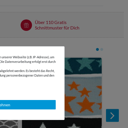
Über 110 Gratis
Schnittmuster für Dich
unserer Webseite (z.B. IP-Adresse), um
 Die Datenverarbeitung erfolgt erst durch
-24 %
7,50 €
1 Stück | 7,50 
abgelehnt werden. Es besteht das Recht,
Fertigbün
wendung personenbezogener Daten und den
lehnen