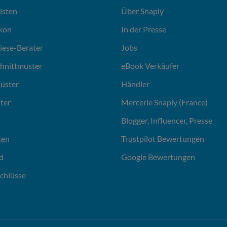
isten
Über Snaply
ikon
In der Presse
liese-Berater
Jobs
chnittmuster
eBook Verkäufer
uster
Händler
ter
Mercerie Snaply (France)
Blogger, Influencer, Presse
ten
Trustpilot Bewertungen
d
Google Bewertungen
chlüsse