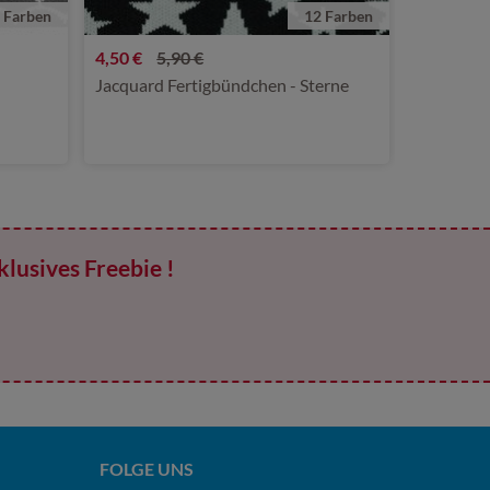
 Farben
12 Farben
4,50 €
5,90 €
Jacquard Fertigbündchen - Sterne
klusives Freebie !
FOLGE UNS