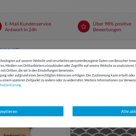
E-Mail Kundenservice
Über 98% positive
Antwort in 24h
Bewertungen
SSANT
hnologien auf unserer Website und verarbeiten personenbezogene Daten von Besucher:innen 
eren, Medien von Drittanbietern einzubinden oder Zugriffe auf unsere Website zu analysieren.
-24 %
 mit Dritten, die wir in den Einstellungen benennen.
gung oder aufgrund eines berechtigten Interesses erfolgen. Die Zustimmung kann erteilt oder 
g zu einem späteren Zeitpunkt zu ändern oder zu widerrufen. Weitere Informationen zur Ver
chutz­erklärung
.
kzeptieren
Alle ab