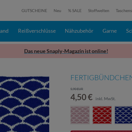
GUTSCHEINE
Neu
% SALE
Stoffwelten
Taschens
band
Reißverschlüsse
Nähzubehör
Garne
Sc
Das neue Snaply-Magazin ist online!
FERTIGBÜNDCHEN
5,90 EUR
4,50 €
inkl. MwSt.