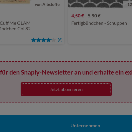
von Albstoffe
12
4,50 €
5,90 €
Cuff Me GLAM
Fertigbündchen - Schuppen
ündchen Col.82
(6)
für den Snaply-Newsletter an und erhalte ein ex
Jetzt abonnieren
Unternehmen