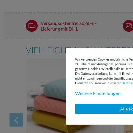
Versandkostenfrei ab 60 € -
Lieferung mit DHL
VIELLEICHT AUCH INTERE
Wir verwenden Cookies und ähnliche Tec
z.B. Inhalte und Anzeigen zu personalisi
gesetzte Cookies. Wir teilen diese Daten
Die Datenverarbeitung kann mit Einwilli
nicht einzuwilligen und die Einwilligun
Diensten erklären wir in unserer
Daten­s
Weitere Einstellungen
Alle a