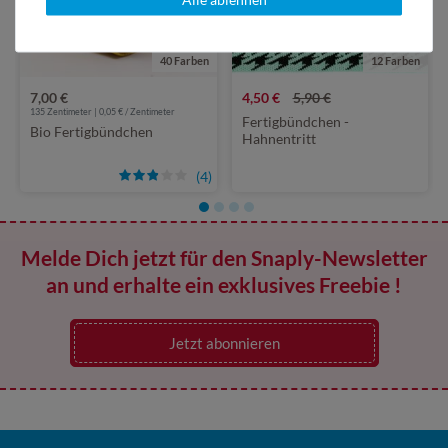
40 Farben
12 Farben
7,00 €
4,50 €
5,90 €
135 Zentimeter | 0,05 € / Zentimeter
Fertigbündchen -
Bio Fertigbündchen
Hahnentritt
(4)
Melde Dich jetzt für den Snaply-Newsletter
an und erhalte ein exklusives Freebie !
Jetzt abonnieren