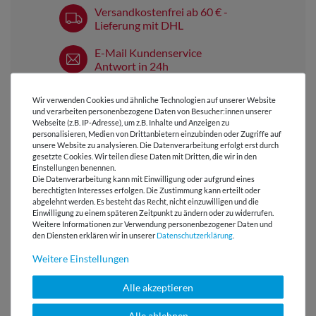
Versandkostenfrei ab 60 € -
Lieferung mit DHL
E-Mail Kundenservice
Antwort in 24h
Über 98% positive
Wir verwenden Cookies und ähnliche Technologien auf unserer Website
Bewertungen
und verarbeiten personenbezogene Daten von Besucher:innen unserer
Webseite (z.B. IP-Adresse), um z.B. Inhalte und Anzeigen zu
Über 110 Gratis
personalisieren, Medien von Drittanbietern einzubinden oder Zugriffe auf
unsere Website zu analysieren. Die Datenverarbeitung erfolgt erst durch
Schnittmuster für Dich
gesetzte Cookies. Wir teilen diese Daten mit Dritten, die wir in den
Einstellungen benennen.
Die Datenverarbeitung kann mit Einwilligung oder aufgrund eines
berechtigten Interesses erfolgen. Die Zustimmung kann erteilt oder
abgelehnt werden. Es besteht das Recht, nicht einzuwilligen und die
VIELLEICHT AUCH INTERESSANT
Einwilligung zu einem späteren Zeitpunkt zu ändern oder zu widerrufen.
Weitere Informationen zur Verwendung personenbezogener Daten und
den Diensten erklären wir in unserer
Daten­schutz­erklärung
.
-24 %
Weitere Einstellungen
Alle akzeptieren
Alle ablehnen