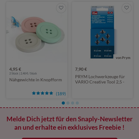
von Prym
4,95 €
7,90 €
2 Stück | 2,48 € / Stück
PRYM Lochwerkzeuge für
Nähgewichte in Knopfform
VARIO Creative Tool 2,5 -
4,0mm
(189)
Melde Dich jetzt für den Snaply-Newsletter
an und erhalte ein exklusives Freebie !