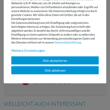
Webseite (z.B. IP-Adresse), um z.B. Inhalte und Anzeigen zu
personalisieren, Medien von Drittanbietern einzubinden oder Zugriffe auf
HERSTELLERINFORMATIONEN
unsere Website zu analysieren. Die Datenverarbeitung erfolgt erst durch
gesetzte Cookies. Wir teilen diese Daten mit Dritten, die wir in den
Einstellungen benennen.
Die Datenverarbeitung kann mit Einwilligung oder aufgrund eines
berechtigten Interesses erfolgen. Die Zustimmung kann erteilt oder
abgelehnt werden. Es besteht das Recht, nicht einzuwilligen und die
Versandkostenfrei ab 60 € -
Einwilligung zu einem späteren Zeitpunkt zu ändern oder zu widerrufen.
Weitere Informationen zur Verwendung personenbezogener Daten und
Lieferung mit DHL
den Diensten erklären wir in unserer
Daten­schutz­erklärung
.
E-Mail Kundenservice
Weitere Einstellungen
Antwort in 24h
Alle akzeptieren
Über 98% positive
Bewertungen
Alle ablehnen
Über 110 Gratis
Schnittmuster für Dich
VIELLEICHT AUCH INTERESSANT