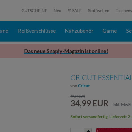
GUTSCHEINE
Neu
% SALE
Stoffwelten
Taschens
band
Reißverschlüsse
Nähzubehör
Garne
Sc
Das neue Snaply-Magazin ist online!
CRICUT ESSENTIA
von
Cricut
49,99 EUR
34,99 EUR
inkl. MwSt
Sofort versandfertig, Lieferzeit 