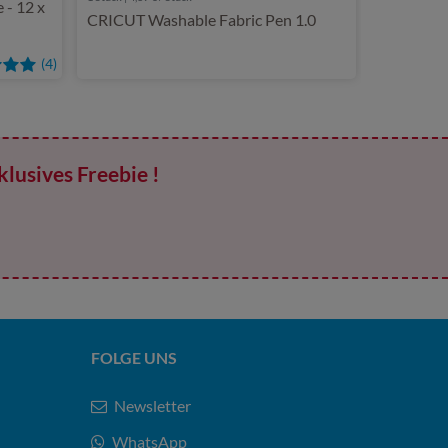
 - 12 x
CRICUT Washable Fabric Pen 1.0
(4)
klusives Freebie !
FOLGE UNS
Newsletter
WhatsApp