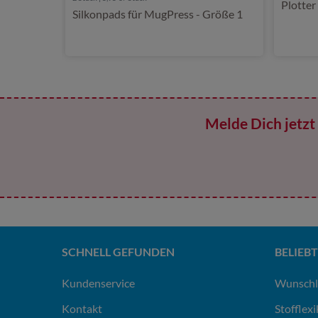
Plotter
Silkonpads für MugPress - Größe 1
Melde Dich jetzt 
SCHNELL GEFUNDEN
BELIEBT
Kundenservice
Wunschl
Kontakt
Stofflex