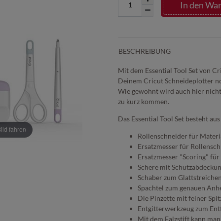
In den Wa
BESCHREIBUNG
Mit dem Essential Tool Set von Cri
Deinem Cricut Schneideplotter noc
Wie gewohnt wird auch hier nicht 
zu kurz kommen.
Das Essential Tool Set besteht aus
ld fahren
Rollenschneider für Materi
Ersatzmesser für Rollensch
Ersatzmesser "Scoring" für
Schere mit Schutzabdecku
Schaber zum Glattstreiche
Spachtel zum genauen Anhe
Die Pinzette mit feiner Spi
Entgitterwerkzeug zum Entf
Mit dem Falzstift kann man