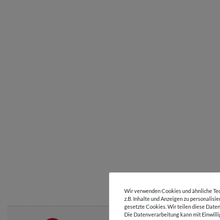
Wir verwenden Cookies und ähnliche Tec
z.B. Inhalte und Anzeigen zu personalisi
gesetzte Cookies. Wir teilen diese Daten
Die Datenverarbeitung kann mit Einwilli