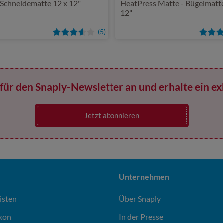
 Schneidematte 12 x 12"
HeatPress Matte - Bügelmatte
12"
(5)
für den Snaply-Newsletter an und erhalte ein ex
Jetzt abonnieren
Unternehmen
isten
Über Snaply
ikon
In der Presse