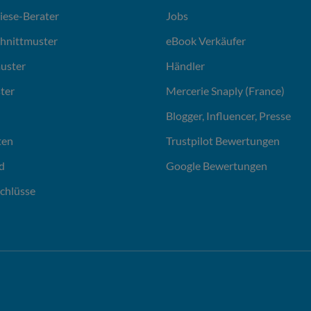
liese-Berater
Jobs
chnittmuster
eBook Verkäufer
uster
Händler
ter
Mercerie Snaply (France)
Blogger, Influencer, Presse
ten
Trustpilot Bewertungen
d
Google Bewertungen
chlüsse