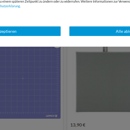
E-Mail Kundenservice
Über 98% positive
g zu einem späteren Zeitpunkt zu ändern oder zu widerrufen. Weitere Informationen zur Ver
chutz­erklärung
.
Antwort in 24h
Bewertungen
SSANT
kzeptieren
Alle ab
13,90 €