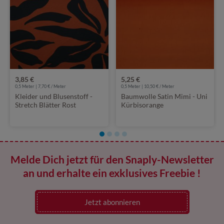
3,85 €
5,25 €
0,5 Meter | 7,70 € / Meter
0,5 Meter | 10,50 € / Meter
Kleider und Blusenstoff -
Baumwolle Satin Mimi - Uni
Stretch Blätter Rost
Kürbisorange
Melde Dich jetzt für den Snaply-Newsletter
an und erhalte ein exklusives Freebie !
Jetzt abonnieren