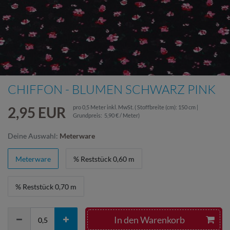
CHIFFON - BLUMEN SCHWARZ PINK
2,95 EUR
pro
0,5
Meter
inkl. MwSt.
( Stoffbreite (cm): 150 cm |
Grundpreis:
5,90 € / Meter
)
Deine Auswahl:
Meterware
Meterware
% Reststück 0,60 m
% Reststück 0,70 m
In den Warenkorb