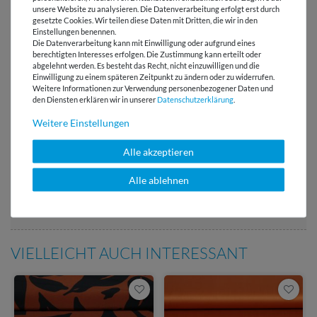
unsere Website zu analysieren. Die Datenverarbeitung erfolgt erst durch
gesetzte Cookies. Wir teilen diese Daten mit Dritten, die wir in den
Einstellungen benennen.
Die Datenverarbeitung kann mit Einwilligung oder aufgrund eines
Versandkostenfrei ab 60 € -
berechtigten Interesses erfolgen. Die Zustimmung kann erteilt oder
abgelehnt werden. Es besteht das Recht, nicht einzuwilligen und die
Lieferung mit DHL
Einwilligung zu einem späteren Zeitpunkt zu ändern oder zu widerrufen.
Weitere Informationen zur Verwendung personenbezogener Daten und
E-Mail Kundenservice
den Diensten erklären wir in unserer
Daten­schutz­erklärung
.
Antwort in 24h
Weitere Einstellungen
Über 98% positive
Bewertungen
Alle akzeptieren
Über 110 Gratis
Alle ablehnen
Schnittmuster für Dich
VIELLEICHT AUCH INTERESSANT