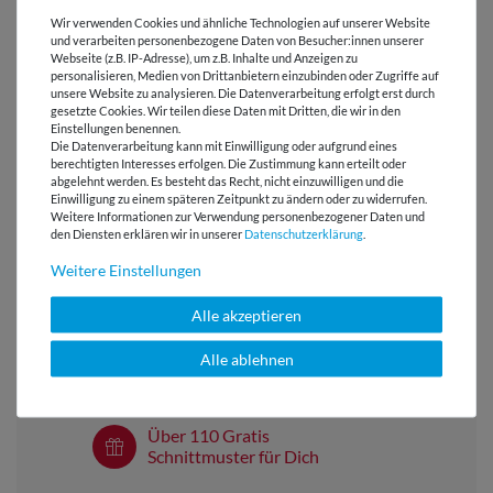
PFLEGEHINWEIS
Wir verwenden Cookies und ähnliche Technologien auf unserer Website
und verarbeiten personenbezogene Daten von Besucher:innen unserer
Webseite (z.B. IP-Adresse), um z.B. Inhalte und Anzeigen zu
BEWERTUNGEN
( 1 )
personalisieren, Medien von Drittanbietern einzubinden oder Zugriffe auf
unsere Website zu analysieren. Die Datenverarbeitung erfolgt erst durch
gesetzte Cookies. Wir teilen diese Daten mit Dritten, die wir in den
HERSTELLERINFORMATIONEN
Einstellungen benennen.
Die Datenverarbeitung kann mit Einwilligung oder aufgrund eines
berechtigten Interesses erfolgen. Die Zustimmung kann erteilt oder
abgelehnt werden. Es besteht das Recht, nicht einzuwilligen und die
Einwilligung zu einem späteren Zeitpunkt zu ändern oder zu widerrufen.
Weitere Informationen zur Verwendung personenbezogener Daten und
den Diensten erklären wir in unserer
Daten­schutz­erklärung
.
Versandkostenfrei ab 60 € -
Lieferung mit DHL
Weitere Einstellungen
E-Mail Kundenservice
Alle akzeptieren
Antwort in 24h
Alle ablehnen
Über 98% positive
Bewertungen
Über 110 Gratis
Schnittmuster für Dich