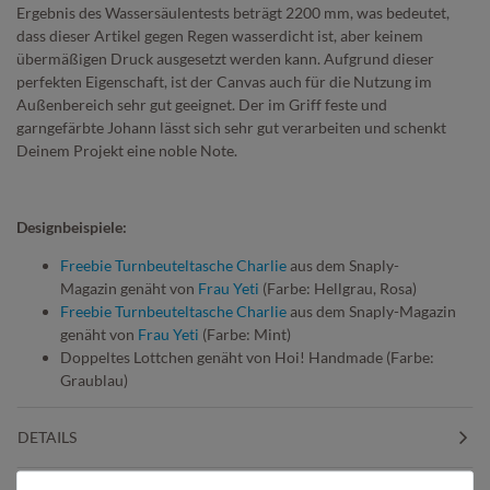
Ergebnis des Wassersäulentests beträgt 2200 mm, was bedeutet,
dass dieser Artikel gegen Regen wasserdicht ist, aber keinem
übermäßigen Druck ausgesetzt werden kann. Aufgrund dieser
perfekten Eigenschaft, ist der Canvas auch für die Nutzung im
Außenbereich sehr gut geeignet. Der im Griff feste und
garngefärbte Johann lässt sich sehr gut verarbeiten und schenkt
Deinem Projekt eine noble Note.
Designbeispiele:
Freebie Turnbeuteltasche Charlie
aus dem Snaply-
Magazin genäht von
Frau Yeti
(Farbe: Hellgrau, Rosa)
Freebie Turnbeuteltasche Charlie
aus dem Snaply-Magazin
genäht von
Frau Yeti
(Farbe: Mint)
Doppeltes Lottchen genäht von Hoi! Handmade (Farbe:
Graublau)
DETAILS