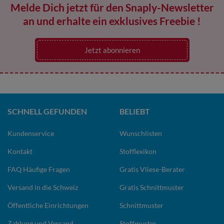
Melde Dich jetzt für den Snaply-Newsletter
an und erhalte ein exklusives Freebie !
Jetzt abonnieren
SCHNELL GEFUNDEN
BELIEBT
Kundenservice
Wunschlisten
Kontakt
Stofflexikon
FAQ Häufige Fragen
Gratis Vliese-Berater
Versand in die Schweiz
Gratis Schnittmuster
Öffentliche Einrichtungen
Schnittmuster
Zahlung und Versand
Stoffmuster