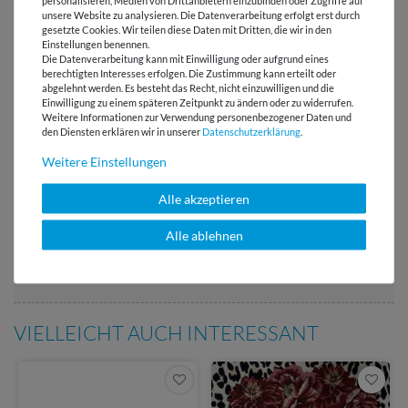
unsere Website zu analysieren. Die Datenverarbeitung erfolgt erst durch
gesetzte Cookies. Wir teilen diese Daten mit Dritten, die wir in den
Einstellungen benennen.
Die Datenverarbeitung kann mit Einwilligung oder aufgrund eines
berechtigten Interesses erfolgen. Die Zustimmung kann erteilt oder
Versandkostenfrei ab 60 € -
abgelehnt werden. Es besteht das Recht, nicht einzuwilligen und die
Lieferung mit DHL
Einwilligung zu einem späteren Zeitpunkt zu ändern oder zu widerrufen.
Weitere Informationen zur Verwendung personenbezogener Daten und
E-Mail Kundenservice
den Diensten erklären wir in unserer
Daten­schutz­erklärung
.
Antwort in 24h
Weitere Einstellungen
Über 98% positive
Alle akzeptieren
Bewertungen
Über 110 Gratis
Alle ablehnen
Schnittmuster für Dich
VIELLEICHT AUCH INTERESSANT