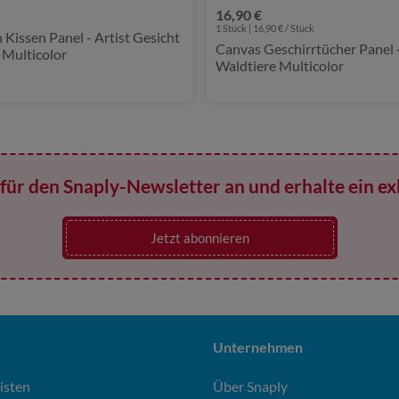
16,90 €
1 Stück | 16,90 € / Stück
 Kissen Panel - Artist Gesicht
Canvas Geschirrtücher Panel 
 Multicolor
Waldtiere Multicolor
für den Snaply-Newsletter an und erhalte ein ex
Jetzt abonnieren
Unternehmen
isten
Über Snaply