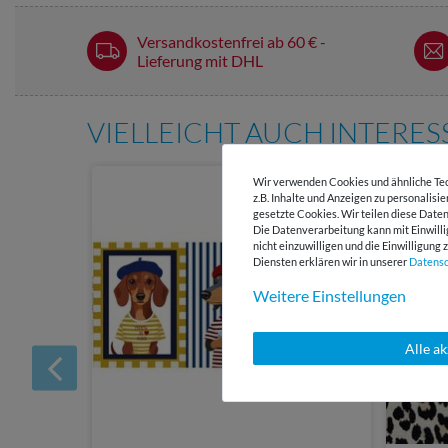
Versandkostenfrei ab 60 € -
Lieferung mit DHL
VIELLEICHT AUCH INTERE
Wir verwenden Cookies und ähnliche Tec
z.B. Inhalte und Anzeigen zu personalisi
gesetzte Cookies. Wir teilen diese Daten
Die Datenverarbeitung kann mit Einwilli
nicht einzuwilligen und die Einwilligun
Diensten erklären wir in unserer
Daten­s
Weitere Einstellungen
Alle a