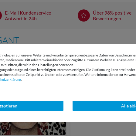
E-Mail Kundenservice
Über 98% positive
Antwort in 24h
Bewertungen
SSANT
hnologien auf unserer Website und verarbeiten personenbezogene Daten von Besucher:innen 
eren, Medien von Drittanbietern einzubinden oder Zugriffe auf unsere Website zu analysieren.
 mit Dritten, die wir in den Einstellungen benennen.
gung oder aufgrund eines berechtigten Interesses erfolgen. Die Zustimmung kann erteilt oder 
g zu einem späteren Zeitpunkt zu ändern oder zu widerrufen. Weitere Informationen zur Ver
chutz­erklärung
.
kzeptieren
Alle ab