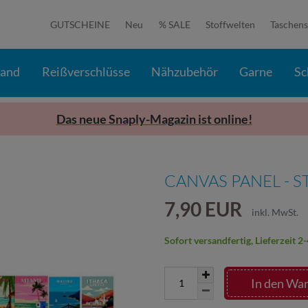
GUTSCHEINE
Neu
% SALE
Stoffwelten
Taschens
band
Reißverschlüsse
Nähzubehör
Garne
Sc
Das neue Snaply-Magazin ist online!
CANVAS PANEL - S
7,90 EUR
inkl. MwSt.
Sofort versandfertig, Lieferzeit 
In den Wa