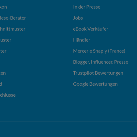
ikon
In der Presse
liese-Berater
Jobs
chnittmuster
eBook Verkäufer
uster
Händler
ter
Mercerie Snaply (France)
Blogger, Influencer, Presse
ten
Trustpilot Bewertungen
d
Google Bewertungen
chlüsse