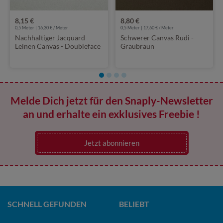
8,15 €
8,80 €
0,5 Meter | 16,30 € / Meter
0,5 Meter | 17,60 € / Meter
Nachhaltiger Jacquard
Schwerer Canvas Rudi -
Leinen Canvas - Doubleface
Graubraun
Uni Ecru
Melde Dich jetzt für den Snaply-Newsletter
an und erhalte ein exklusives Freebie !
Jetzt abonnieren
SCHNELL GEFUNDEN
BELIEBT