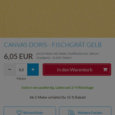
CANVAS DORIS - FISCHGRÄT GELB
6,05 EUR
pro
0,5
Meter
inkl. MwSt.
( Stoffbreite (cm): 140 cm |
Grundpreis:
12,10 € / Meter
)
In den Warenkorb
Meter
Sofort versandfertig, Lieferzeit 2-4 Werktage
Ab 5 Meter erhältst Du 15 % Rabatt
Wunschliste
Weitere Farben