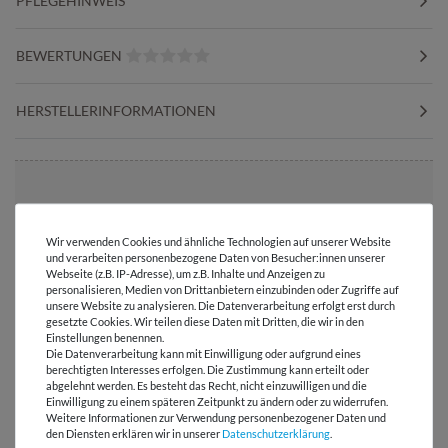
PFLEGEHINWEIS
BEWERTUNGEN
HERSTELLERINFORMATIONEN
Versandkostenfrei ab 60 € -
Lieferung mit DHL
Wir verwenden Cookies und ähnliche Technologien auf unserer Website
und verarbeiten personenbezogene Daten von Besucher:innen unserer
E-Mail Kundenservice
Webseite (z.B. IP-Adresse), um z.B. Inhalte und Anzeigen zu
personalisieren, Medien von Drittanbietern einzubinden oder Zugriffe auf
Antwort in 24h
unsere Website zu analysieren. Die Datenverarbeitung erfolgt erst durch
gesetzte Cookies. Wir teilen diese Daten mit Dritten, die wir in den
Über 98% positive
Einstellungen benennen.
Bewertungen
Die Datenverarbeitung kann mit Einwilligung oder aufgrund eines
berechtigten Interesses erfolgen. Die Zustimmung kann erteilt oder
abgelehnt werden. Es besteht das Recht, nicht einzuwilligen und die
Über 110 Gratis
Einwilligung zu einem späteren Zeitpunkt zu ändern oder zu widerrufen.
Schnittmuster für Dich
Weitere Informationen zur Verwendung personenbezogener Daten und
den Diensten erklären wir in unserer
Daten­schutz­erklärung
.