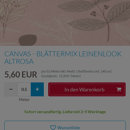
CANVAS - BLÄTTERMIX LEINENLOOK
ALTROSA
5,60 EUR
pro
0,5
Meter
inkl. MwSt.
( Stoffbreite (cm): 140 cm |
Grundpreis:
11,20 € / Meter
)
In den Warenkorb
Meter
Sofort versandfertig, Lieferzeit 2-4 Werktage
Wunschliste