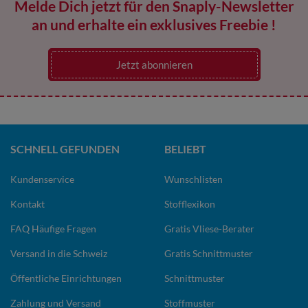
Melde Dich jetzt für den Snaply-Newsletter
an und erhalte ein exklusives Freebie !
Jetzt abonnieren
SCHNELL GEFUNDEN
BELIEBT
Kundenservice
Wunschlisten
Kontakt
Stofflexikon
FAQ Häufige Fragen
Gratis Vliese-Berater
Versand in die Schweiz
Gratis Schnittmuster
Öffentliche Einrichtungen
Schnittmuster
Zahlung und Versand
Stoffmuster