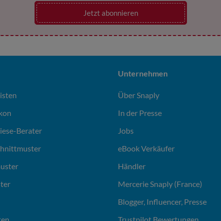
Jetzt abonnieren
Unternehmen
isten
Über Snaply
ikon
In der Presse
liese-Berater
Jobs
chnittmuster
eBook Verkäufer
uster
Händler
ter
Mercerie Snaply (France)
Blogger, Influencer, Presse
ten
Trustpilot Bewertungen