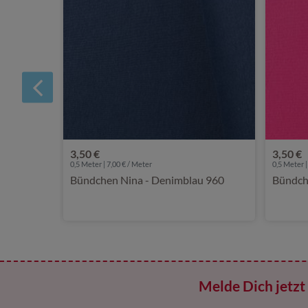
3,50 €
3,50 €
0,5 Meter | 7,00 € / Meter
0,5 Meter |
Bündchen Nina - Denimblau 960
Bündche
Melde Dich jetzt 