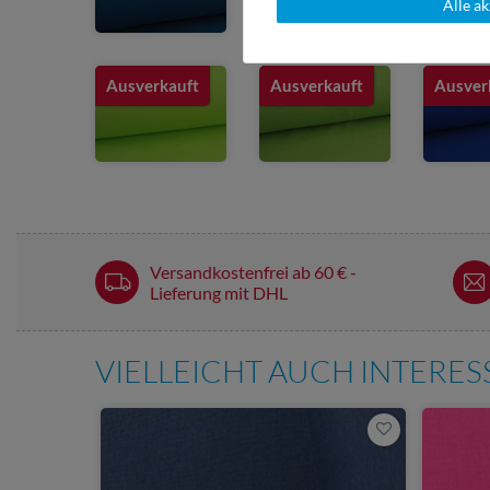
Alle a
Ausverkauft
Ausverkauft
Ausver
Versandkostenfrei ab 60 € -
Lieferung mit DHL
VIELLEICHT AUCH INTERE