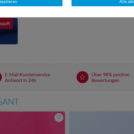
kzeptieren
Alle ab
kauft
E-Mail Kundenservice
Über 98% positive
Antwort in 24h
Bewertungen
SSANT