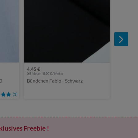
4,45 €
0,5 Meter | 8,90 € / Meter
0
Bündchen Fabio - Schwarz
(1)
klusives Freebie !