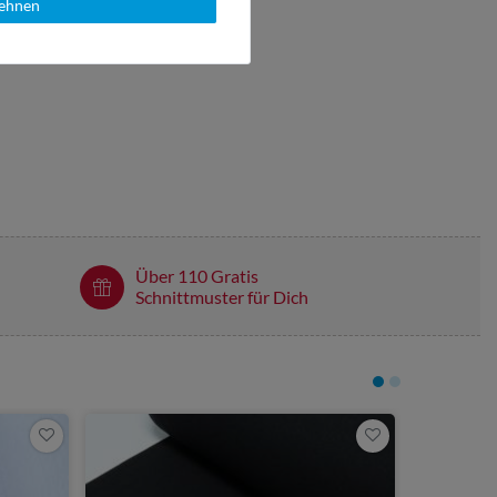
lehnen
Über 110 Gratis
Schnittmuster für Dich
4,45 €
0,5 Meter | 8,
Bündchen