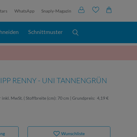
tars
WhatsApp
Snaply-Magazin
hneiden
Schnittmuster
IPP RENNY - UNI TANNENGRÜN
r
inkl. MwSt.
( Stoffbreite (cm): 70 cm | Grundpreis:
4,19 €
ung
Wunschliste