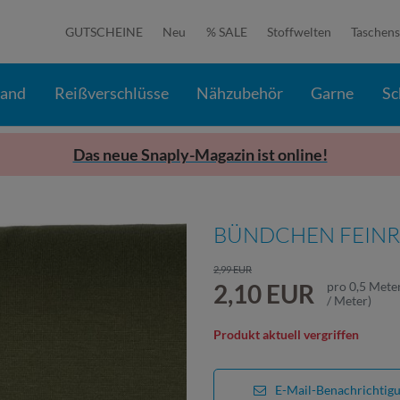
GUTSCHEINE
Neu
% SALE
Stoffwelten
Taschens
band
Reißverschlüsse
Nähzubehör
Garne
Sc
Das neue Snaply-Magazin ist online!
BÜNDCHEN FEINR
2,99 EUR
2,10 EUR
pro
0,5
Mete
/ Meter
)
Produkt aktuell vergriffen
E-Mail-Benachrichtig