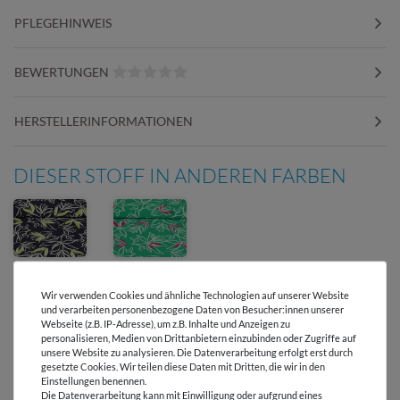
PFLEGEHINWEIS
BEWERTUNGEN
HERSTELLERINFORMATIONEN
DIESER STOFF IN ANDEREN FARBEN
Wir verwenden Cookies und ähnliche Technologien auf unserer Website
und verarbeiten personenbezogene Daten von Besucher:innen unserer
Webseite (z.B. IP-Adresse), um z.B. Inhalte und Anzeigen zu
personalisieren, Medien von Drittanbietern einzubinden oder Zugriffe auf
Versandkostenfrei ab 60 € -
unsere Website zu analysieren. Die Datenverarbeitung erfolgt erst durch
Lieferung mit DHL
gesetzte Cookies. Wir teilen diese Daten mit Dritten, die wir in den
Einstellungen benennen.
Die Datenverarbeitung kann mit Einwilligung oder aufgrund eines