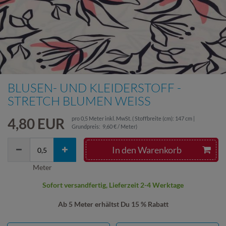
BLUSEN- UND KLEIDERSTOFF -
STRETCH BLUMEN WEISS
4,80 EUR
pro
0,5
Meter
inkl. MwSt.
( Stoffbreite (cm): 147 cm |
Grundpreis:
9,60 € / Meter
)
In den Warenkorb
Meter
Sofort versandfertig, Lieferzeit 2-4 Werktage
Ab 5 Meter erhältst Du 15 % Rabatt