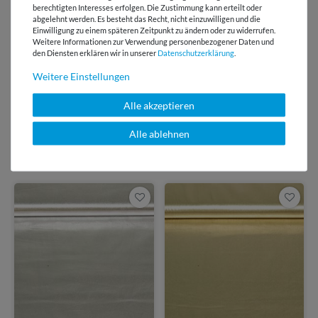
E-Mail Kundenservice
berechtigten Interesses erfolgen. Die Zustimmung kann erteilt oder
Antwort in 24h
abgelehnt werden. Es besteht das Recht, nicht einzuwilligen und die
Einwilligung zu einem späteren Zeitpunkt zu ändern oder zu widerrufen.
Weitere Informationen zur Verwendung personenbezogener Daten und
Über 98% positive
den Diensten erklären wir in unserer
Daten­schutz­erklärung
.
Bewertungen
Weitere Einstellungen
Über 110 Gratis
Schnittmuster für Dich
Alle akzeptieren
Alle ablehnen
VIELLEICHT AUCH INTERESSANT