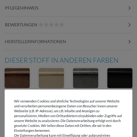
PFLEGEHINWEIS
BEWERTUNGEN
HERSTELLERINFORMATIONEN
DIESER STOFF IN ANDEREN FARBEN
Wir verwenden Cookies und ähnliche Technologien auf unserer Website
und verarbeiten personenbezogene Daten von Besucher:innen unserer
Webseite (z.B. IP-Adresse), um z.B. Inhalte und Anzeigen zu
personalisieren, Medien von Drittanbietern einzubinden oder Zugriffe auf
Versandkostenfrei ab 60 € -
unsere Website zu analysieren. Die Datenverarbeitung erfolgt erst durch
Lieferung mit DHL
gesetzte Cookies. Wir teilen diese Daten mit Dritten, die wir in den
Einstellungen benennen.
Die Datenverarbeitung kann mit Einwilligung oder aufgrund eines