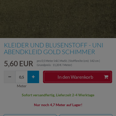
KLEIDER UND BLUSENSTOFF - UNI
ABENDKLEID GOLD SCHIMMER
5,60 EUR
pro
0,5
Meter
inkl. MwSt.
( Stoffbreite (cm): 142 cm |
Grundpreis:
11,20 € / Meter
)
In den Warenkorb
Meter
Sofort versandfertig, Lieferzeit 2-4 Werktage
Nur noch 4,7 Meter auf Lager!