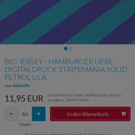
BIO JERSEY - HAMBURGER LIEBE
DIGITALDRUCK STRIPEMANIA SOLID
PETROL LILA
von
Albstoffe
11,95 EUR
pro
0,5
Meter
inkl. MwSt.
( Stoffbreite (cm): 155 cm |
Grundpreis:
23,90 € / Meter
)
In den Warenkorb
Meter
Sofort versandfertig, Lieferzeit 2-4 Werktage