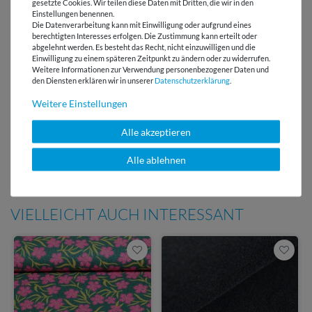
gesetzte Cookies. Wir teilen diese Daten mit Dritten, die wir in den
Einstellungen benennen.
Versandkostenfrei ab 60 € -
Die Datenverarbeitung kann mit Einwilligung oder aufgrund eines
Lieferung mit DHL
berechtigten Interesses erfolgen. Die Zustimmung kann erteilt oder
abgelehnt werden. Es besteht das Recht, nicht einzuwilligen und die
E-Mail Kundenservice
Einwilligung zu einem späteren Zeitpunkt zu ändern oder zu widerrufen.
Weitere Informationen zur Verwendung personenbezogener Daten und
Antwort in 24h
den Diensten erklären wir in unserer
Daten­schutz­erklärung
.
Über 98% positive
Weitere Einstellungen
Bewertungen
Alle akzeptieren
Über 110 Gratis
Schnittmuster für Dich
Alle ablehnen
VIELLEICHT AUCH INTERESSANT