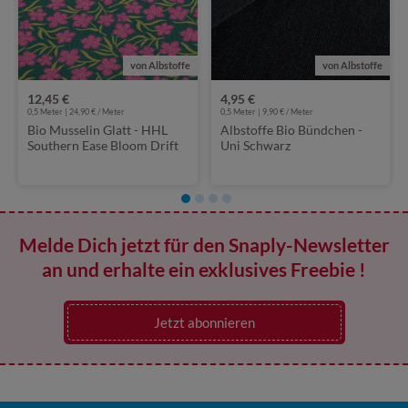
von Albstoffe
von Albstoffe
12,45 €
4,95 €
0,5 Meter | 24,90 € / Meter
0,5 Meter | 9,90 € / Meter
Bio Musselin Glatt - HHL
Albstoffe Bio Bündchen -
Southern Ease Bloom Drift
Uni Schwarz
Grün
Melde Dich jetzt für den Snaply-Newsletter
an und erhalte ein exklusives Freebie !
Jetzt abonnieren