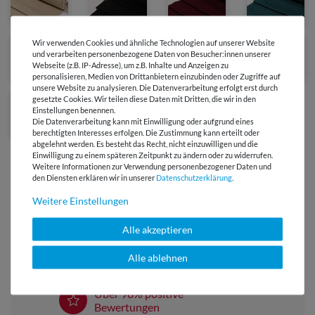
Wir verwenden Cookies und ähnliche Technologien auf unserer Website
und verarbeiten personenbezogene Daten von Besucher:innen unserer
Webseite (z.B. IP-Adresse), um z.B. Inhalte und Anzeigen zu
personalisieren, Medien von Drittanbietern einzubinden oder Zugriffe auf
unsere Website zu analysieren. Die Datenverarbeitung erfolgt erst durch
gesetzte Cookies. Wir teilen diese Daten mit Dritten, die wir in den
Einstellungen benennen.
Die Datenverarbeitung kann mit Einwilligung oder aufgrund eines
berechtigten Interesses erfolgen. Die Zustimmung kann erteilt oder
abgelehnt werden. Es besteht das Recht, nicht einzuwilligen und die
Einwilligung zu einem späteren Zeitpunkt zu ändern oder zu widerrufen.
Weitere Informationen zur Verwendung personenbezogener Daten und
den Diensten erklären wir in unserer
Daten­schutz­erklärung
.
Weitere Einstellungen
Versandkostenfrei ab 60 € -
Lieferung mit DHL
Alle akzeptieren
E-Mail Kundenservice
Alle ablehnen
Antwort in 24h
Über 98% positive
Bewertungen