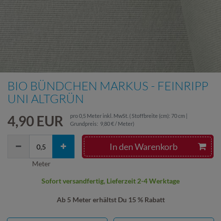
BIO BÜNDCHEN MARKUS - FEINRIPP
UNI ALTGRÜN
4,90 EUR
pro
0,5
Meter
inkl. MwSt.
( Stoffbreite (cm): 70 cm |
Grundpreis:
9,80 € / Meter
)
In den Warenkorb
Meter
Sofort versandfertig, Lieferzeit 2-4 Werktage
Ab 5 Meter erhältst Du 15 % Rabatt