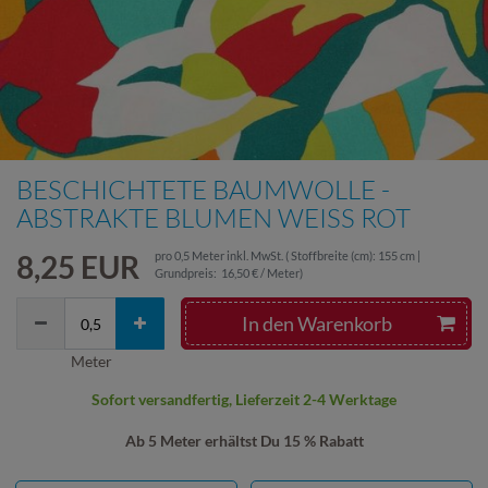
BESCHICHTETE BAUMWOLLE -
ABSTRAKTE BLUMEN WEISS ROT
8,25 EUR
pro
0,5
Meter
inkl. MwSt.
( Stoffbreite (cm): 155 cm |
Grundpreis:
16,50 € / Meter
)
In den Warenkorb
Meter
Sofort versandfertig, Lieferzeit 2-4 Werktage
Ab 5 Meter erhältst Du 15 % Rabatt