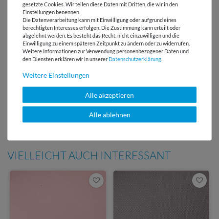
gesetzte Cookies. Wir teilen diese Daten mit Dritten, die wir in den
Einstellungen benennen.
Versandkostenfrei ab 60 € -
Die Datenverarbeitung kann mit Einwilligung oder aufgrund eines
Lieferung mit DHL
berechtigten Interesses erfolgen. Die Zustimmung kann erteilt oder
abgelehnt werden. Es besteht das Recht, nicht einzuwilligen und die
Einwilligung zu einem späteren Zeitpunkt zu ändern oder zu widerrufen.
E-Mail Kundenservice
Weitere Informationen zur Verwendung personenbezogener Daten und
Antwort in 24h
den Diensten erklären wir in unserer
Daten­schutz­erklärung
.
Über 98% positive
Weitere Einstellungen
Bewertungen
Alle akzeptieren
Über 110 Gratis
Schnittmuster für Dich
Alle ablehnen
VIELLEICHT AUCH INTERESSANT