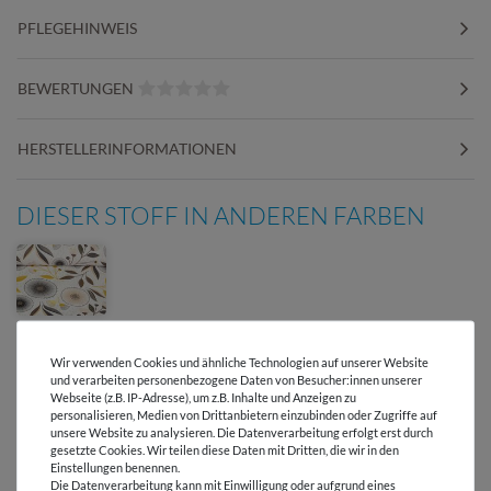
PFLEGEHINWEIS
BEWERTUNGEN
HERSTELLERINFORMATIONEN
DIESER STOFF IN ANDEREN FARBEN
Wir verwenden Cookies und ähnliche Technologien auf unserer Website
und verarbeiten personenbezogene Daten von Besucher:innen unserer
Webseite (z.B. IP-Adresse), um z.B. Inhalte und Anzeigen zu
personalisieren, Medien von Drittanbietern einzubinden oder Zugriffe auf
Versandkostenfrei ab 60 € -
unsere Website zu analysieren. Die Datenverarbeitung erfolgt erst durch
Lieferung mit DHL
gesetzte Cookies. Wir teilen diese Daten mit Dritten, die wir in den
Einstellungen benennen.
Die Datenverarbeitung kann mit Einwilligung oder aufgrund eines