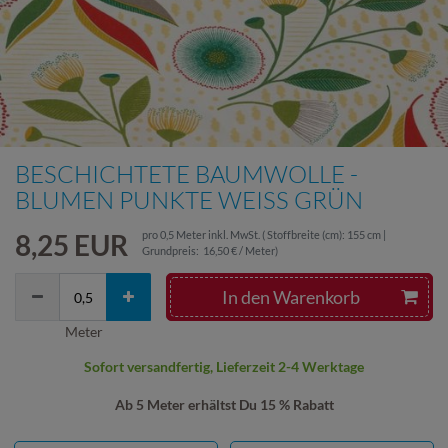
BESCHICHTETE BAUMWOLLE -
BLUMEN PUNKTE WEISS GRÜN
8,25 EUR
pro
0,5
Meter
inkl. MwSt.
( Stoffbreite (cm): 155 cm |
Grundpreis:
16,50 € / Meter
)
In den Warenkorb
Meter
Sofort versandfertig, Lieferzeit 2-4 Werktage
Ab 5 Meter erhältst Du 15 % Rabatt