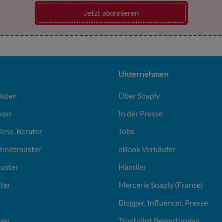
Jetzt abonnieren
Unternehmen
isten
Über Snaply
ikon
In der Presse
liese-Berater
Jobs
chnittmuster
eBook Verkäufer
uster
Händler
ter
Mercerie Snaply (France)
Blogger, Influencer, Presse
ten
Trustpilot Bewertungen