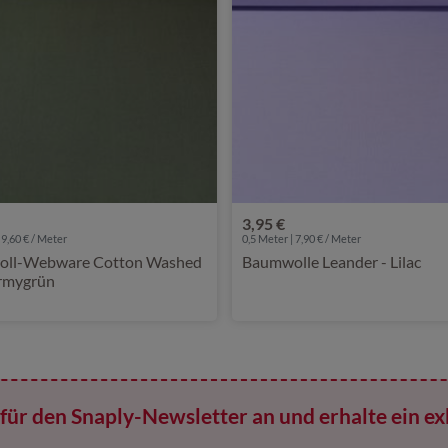
3,95 €
 9,60 € / Meter
0,5 Meter | 7,90 € / Meter
ll-Webware Cotton Washed
Baumwolle Leander - Lilac
Armygrün
für den Snaply-Newsletter an und erhalte ein ex