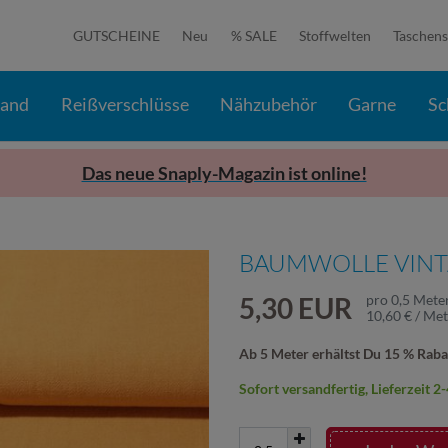
GUTSCHEINE
Neu
% SALE
Stoffwelten
Taschens
band
Reißverschlüsse
Nähzubehör
Garne
Sc
Das neue Snaply-Magazin ist online!
BAUMWOLLE VINTA
5,30 EUR
pro
0,5
Mete
10,60 € / Me
Ab 5 Meter erhältst Du 15 % Raba
Sofort versandfertig, Lieferzeit 