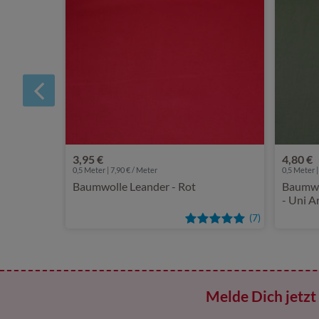
3,95 €
4,80 €
0,5 Meter | 7,90 € / Meter
0,5 Meter |
Baumwolle Leander - Rot
Baumwo
- Uni 
(7)
Melde Dich jetzt 