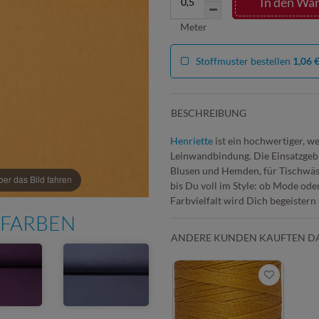
In den Wa
Meter
Stoffmuster bestellen
1,06 
BESCHREIBUNG
Henriette
ist ein hochwertiger, w
Leinwandbindung. Die Einsatzgebi
Blusen und Hemden, für Tischwäs
r das Bild fahren
bis Du voll im Style: ob Mode oder
Farbvielfalt wird Dich begeister
 FARBEN
ANDERE KUNDEN KAUFTEN D