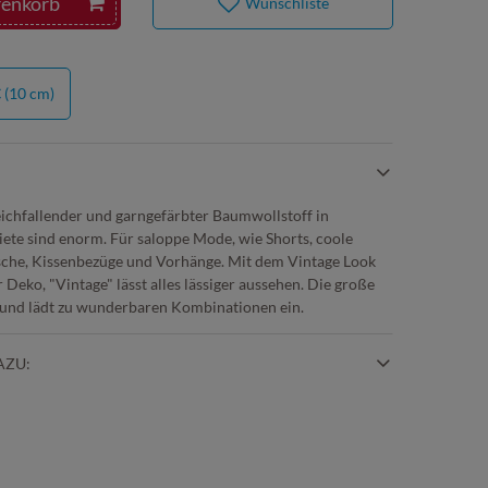
renkorb
Wunschliste
€
(10 cm)
eichfallender und garngefärbter Baumwollstoff in
ete sind enorm. Für saloppe Mode, wie Shorts, coole
che, Kissenbezüge und Vorhänge. Mit dem Vintage Look
 Deko, "Vintage" lässt alles lässiger aussehen. Die große
n und lädt zu wunderbaren Kombinationen ein.
AZU: