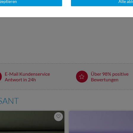
kzeptieren
Alle ab
E-Mail Kundenservice
Über 98% positive
Antwort in 24h
Bewertungen
SSANT