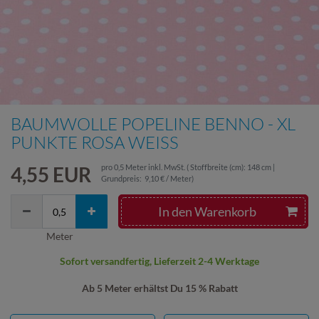
BAUMWOLLE POPELINE BENNO - XL
PUNKTE ROSA WEISS
4,55 EUR
pro
0,5
Meter
inkl. MwSt.
( Stoffbreite (cm): 148 cm |
Grundpreis:
9,10 € / Meter
)
In den Warenkorb
Meter
Sofort versandfertig, Lieferzeit 2-4 Werktage
Ab 5 Meter erhältst Du 15 % Rabatt