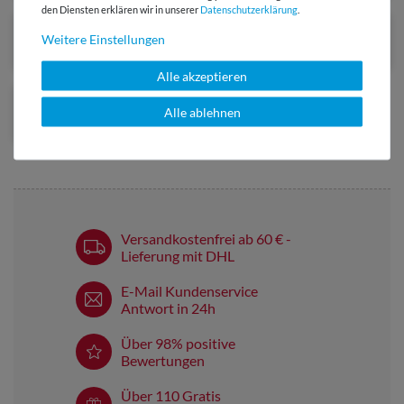
den Diensten erklären wir in unserer
Daten­schutz­erklärung
.
Weitere Einstellungen
Alle akzeptieren
Ausverkauft
Alle ablehnen
Versandkostenfrei ab 60 € -
Lieferung mit DHL
E-Mail Kundenservice
Antwort in 24h
Über 98% positive
Bewertungen
Über 110 Gratis