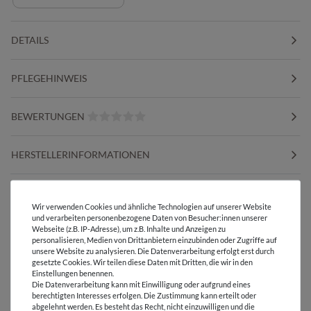
DETAILS
PFLEGEHINWEIS
BEWERTUNGEN
HERSTELLERINFORMATIONEN
Wir verwenden Cookies und ähnliche Technologien auf unserer Website
und verarbeiten personenbezogene Daten von Besucher:innen unserer
Versandkostenfrei ab 60 € -
Webseite (z.B. IP-Adresse), um z.B. Inhalte und Anzeigen zu
Lieferung mit DHL
personalisieren, Medien von Drittanbietern einzubinden oder Zugriffe auf
unsere Website zu analysieren. Die Datenverarbeitung erfolgt erst durch
gesetzte Cookies. Wir teilen diese Daten mit Dritten, die wir in den
E-Mail Kundenservice
Einstellungen benennen.
Antwort in 24h
Die Datenverarbeitung kann mit Einwilligung oder aufgrund eines
berechtigten Interesses erfolgen. Die Zustimmung kann erteilt oder
Über 98% positive
abgelehnt werden. Es besteht das Recht, nicht einzuwilligen und die