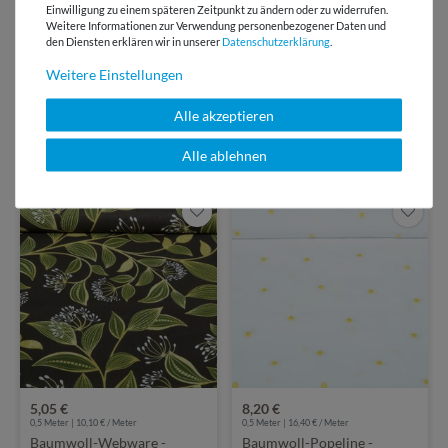
Einwilligung zu einem späteren Zeitpunkt zu ändern oder zu widerrufen.
Bewertungen
Weitere Informationen zur Verwendung personenbezogener Daten und
den Diensten erklären wir in unserer
Daten­schutz­erklärung
.
Über 110 Gratis
Schnittmuster für Dich
Weitere Einstellungen
Alle akzeptieren
Alle ablehnen
VIELLEICHT AUCH INTERESSANT
5,05 €
8,20 €
0,5 Meter | 10,10 € / Meter
0,5 Meter | 16,40 € / Meter
Baumwoll-Webware -
Baumwoll-Popeline -