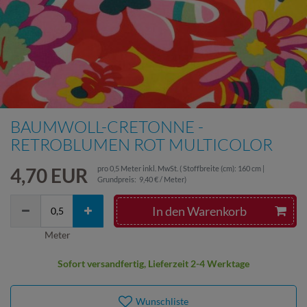
BAUMWOLL-CRETONNE -
RETROBLUMEN ROT MULTICOLOR
4,70 EUR
pro
0,5
Meter
inkl. MwSt.
( Stoffbreite (cm): 160 cm |
Grundpreis:
9,40 € / Meter
)
In den Warenkorb
Meter
Sofort versandfertig, Lieferzeit 2-4 Werktage
Wunschliste