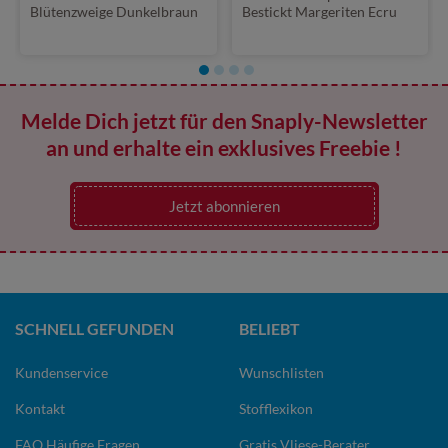
Blütenzweige Dunkelbraun
Bestickt Margeriten Ecru
Melde Dich jetzt für den Snaply-Newsletter
an und erhalte ein exklusives Freebie !
Jetzt abonnieren
SCHNELL GEFUNDEN
BELIEBT
Kundenservice
Wunschlisten
Kontakt
Stofflexikon
FAQ Häufige Fragen
Gratis Vliese-Berater