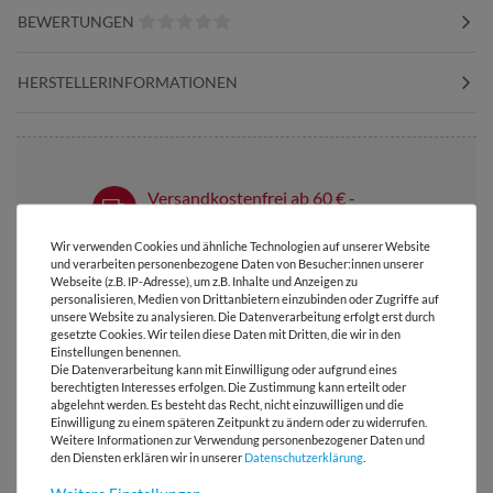
BEWERTUNGEN
HERSTELLERINFORMATIONEN
Versandkostenfrei ab 60 € -
Lieferung mit DHL
Wir verwenden Cookies und ähnliche Technologien auf unserer Website
E-Mail Kundenservice
und verarbeiten personenbezogene Daten von Besucher:innen unserer
Antwort in 24h
Webseite (z.B. IP-Adresse), um z.B. Inhalte und Anzeigen zu
personalisieren, Medien von Drittanbietern einzubinden oder Zugriffe auf
unsere Website zu analysieren. Die Datenverarbeitung erfolgt erst durch
Über 98% positive
gesetzte Cookies. Wir teilen diese Daten mit Dritten, die wir in den
Bewertungen
Einstellungen benennen.
Die Datenverarbeitung kann mit Einwilligung oder aufgrund eines
Über 110 Gratis
berechtigten Interesses erfolgen. Die Zustimmung kann erteilt oder
abgelehnt werden. Es besteht das Recht, nicht einzuwilligen und die
Schnittmuster für Dich
Einwilligung zu einem späteren Zeitpunkt zu ändern oder zu widerrufen.
Weitere Informationen zur Verwendung personenbezogener Daten und
den Diensten erklären wir in unserer
Daten­schutz­erklärung
.
Weitere Einstellungen