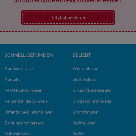
Jetzt abonnieren
SCHNELL GEFUNDEN
BELIEBT
Kundenservice
Wunschlisten
Kontakt
Stofflexikon
FAQ Häufige Fragen
Gratis Vliese-Berater
Versand in die Schweiz
Gratis Schnittmuster
Öffentliche Einrichtungen
Schnittmuster
Zahlung und Versand
Stoffmuster
Selbstabholer
Stoffe