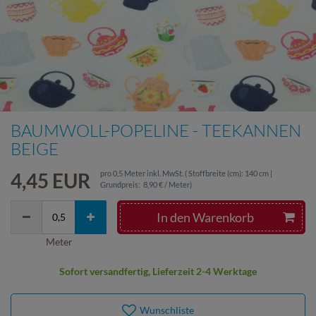
BAUMWOLL-POPELINE - TEEKANNEN
BEIGE
4,45 EUR
pro
0,5
Meter
inkl. MwSt.
( Stoffbreite (cm): 140 cm |
Grundpreis:
8,90 € / Meter
)
In den Warenkorb
Meter
Sofort versandfertig, Lieferzeit 2-4 Werktage
Wunschliste