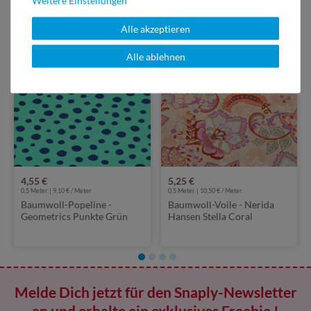
VIELLEICHT AUCH INTERESSANT
Alle akzeptieren
Alle ablehnen
4,55 €
5,25 €
0,5 Meter | 9,10 € / Meter
0,5 Meter | 10,50 € / Meter
Baumwoll-Popeline -
Baumwoll-Voile - Nerida
Geometrics Punkte Grün
Hansen Stella Coral
Melde Dich jetzt für den Snaply-Newsletter
an und erhalte ein exklusives Freebie !