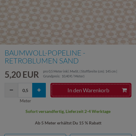
BAUMWOLL-POPELINE -
RETROBLUMEN SAND
5,20 EUR
pro
0,5
Meter
inkl. MwSt.
( Stoffbreite (cm): 145 cm |
Grundpreis:
10,40 € / Meter
)
In den Warenkorb
Meter
Sofort versandfertig, Lieferzeit 2-4 Werktage
Ab 5 Meter erhältst Du 15 % Rabatt