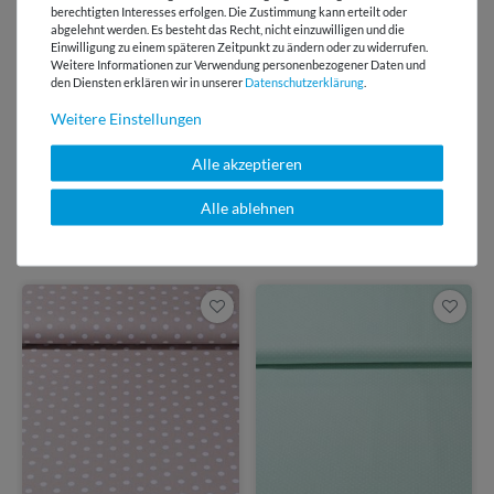
E-Mail Kundenservice
berechtigten Interesses erfolgen. Die Zustimmung kann erteilt oder
Antwort in 24h
abgelehnt werden. Es besteht das Recht, nicht einzuwilligen und die
Einwilligung zu einem späteren Zeitpunkt zu ändern oder zu widerrufen.
Weitere Informationen zur Verwendung personenbezogener Daten und
Über 98% positive
den Diensten erklären wir in unserer
Daten­schutz­erklärung
.
Bewertungen
Weitere Einstellungen
Über 110 Gratis
Schnittmuster für Dich
Alle akzeptieren
Alle ablehnen
VIELLEICHT AUCH INTERESSANT