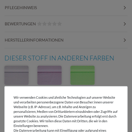
PFLEGEHINWEIS
BEWERTUNGEN
HERSTELLERINFORMATIONEN
DIESER STOFF IN ANDEREN FARBEN
Wir verwenden Cookies und ähnliche Technologien auf unserer Website
und verarbeiten personenbezogene Daten von Besucher:innen unserer
Webseite (z.B. IP-Adresse), um z.B. Inhalte und Anzeigen zu
personalisieren, Medien von Drittanbietern einzubinden oder Zugriffe auf
Versandkostenfrei ab 60 € -
unsere Website zu analysieren. Die Datenverarbeitung erfolgt erst durch
Lieferung mit DHL
gesetzte Cookies. Wir teilen diese Daten mit Dritten, die wir in den
Einstellungen benennen.
Die Datenverarbeitung kann mit Einwilligung oder aufgrund eines