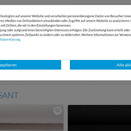
PFLEGEHINWEIS
hnologien auf unserer Website und verarbeiten personenbezogene Daten von Besucher:innen 
eren, Medien von Drittanbietern einzubinden oder Zugriffe auf unsere Website zu analysieren.
 mit Dritten, die wir in den Einstellungen benennen.
BEWERTUNGEN
gung oder aufgrund eines berechtigten Interesses erfolgen. Die Zustimmung kann erteilt oder 
g zu einem späteren Zeitpunkt zu ändern oder zu widerrufen. Weitere Informationen zur Ver
chutz­erklärung
.
HERSTELLERINFORMATIONEN
kzeptieren
Alle ab
E-Mail Kundenservice
Über 98% positive
Antwort in 24h
Bewertungen
SSANT