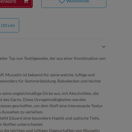
renkorb
Wunschliste
€
(10 cm)
ieller Typ von Textilgewebe, der aus einer Kombination von
toff. Musselin ist bekannt für seine weiche, luftige und
 besonders für Sommerkleidung, Babydecken und leichte
 seine ungleichmäßige Dicke aus, mit Abschnitten, die
est des Garns. Diese Unregelmäßigkeiten werden
zesses geschaffen, um dem Stoff eine interessante Textur
s Aussehen zu verleihen.
leiht Eduard eine besondere Haptik und optische Tiefe,
n Stoffen unterscheidet.
so die leichten und luftigen Eigenschaften von Musselin