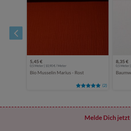
5,45 €
8,35 €
0,5 Meter | 10,90 € / Meter
0,5 Meter |
Bio Musselin Marius - Rost
Baumwol
(2)
Melde Dich jetzt 