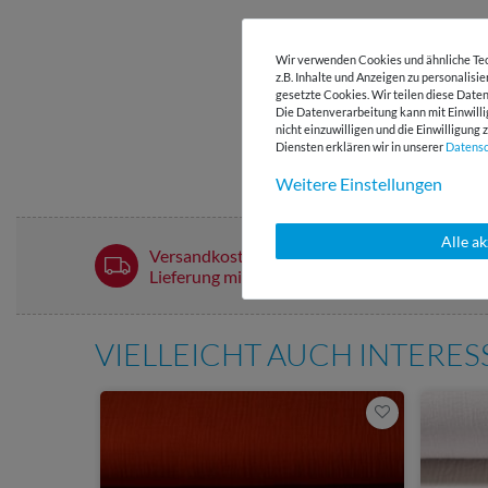
Wir verwenden Cookies und ähnliche Tec
z.B. Inhalte und Anzeigen zu personalisi
gesetzte Cookies. Wir teilen diese Daten
Die Datenverarbeitung kann mit Einwilli
nicht einzuwilligen und die Einwilligun
Diensten erklären wir in unserer
Daten­s
Weitere Einstellungen
Alle a
Versandkostenfrei ab 60 € -
Lieferung mit DHL
VIELLEICHT AUCH INTERE