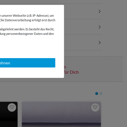
unserer Webseite (z.B. IP-Adresse), um
 Die Datenverarbeitung erfolgt erst durch
abgelehnt werden. Es besteht das Recht,
wendung personenbezogener Daten und den
lehnen
Über 110 Gratis
Schnittmuster für Dich
4,75 €
0,5 Meter | 9,
Baumwoll 
Mint