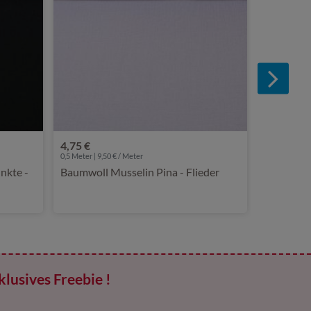
4,75 €
0,5 Meter | 9,50 € / Meter
nkte -
Baumwoll Musselin Pina - Flieder
klusives Freebie !