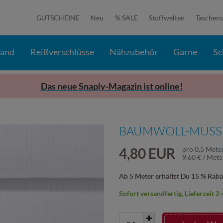
GUTSCHEINE
Neu
% SALE
Stoffwelten
Taschens
band
Reißverschlüsse
Nähzubehör
Garne
Sc
Das neue Snaply-Magazin ist online!
BAUMWOLL-MUSSEL
4,80 EUR
pro
0,5
Mete
9,60 € / Mete
Ab 5 Meter erhältst Du 15 % Raba
Sofort versandfertig, Lieferzeit 