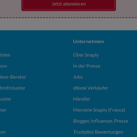
Jetzt abonnieren
Unternehmen
isten
Über Snaply
ikon
In der Presse
liese-Berater
Jobs
chnittmuster
eBook Verkäufer
uster
Händler
ter
Mercerie Snaply (France)
Blogger, Influencer, Presse
ten
Trustpilot Bewertungen