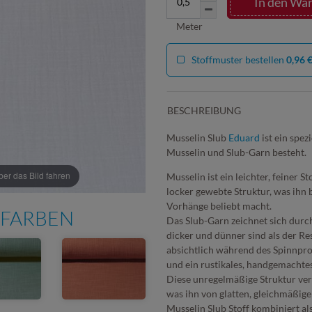
In den Wa
Meter
Stoffmuster bestellen
0,96 
BESCHREIBUNG
Musselin Slub
Eduard
ist ein spez
Musselin und Slub-Garn besteht.
r das Bild fahren
Musselin ist ein leichter, feiner S
locker gewebte Struktur, was ihn
Vorhänge beliebt macht.
 FARBEN
Das Slub-Garn zeichnet sich durch
dicker und dünner sind als der R
absichtlich während des Spinnpro
und ein rustikales, handgemachte
Diese unregelmäßige Struktur ver
was ihn von glatten, gleichmäßige
Musselin Slub Stoff kombiniert al