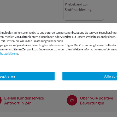
Klebeband zur
Stoffmarkierung
DETAILS
hnologien auf unserer Website und verarbeiten personenbezogene Daten von Besucher:innen 
eren, Medien von Drittanbietern einzubinden oder Zugriffe auf unsere Website zu analysieren.
 mit Dritten, die wir in den Einstellungen benennen.
gung oder aufgrund eines berechtigten Interesses erfolgen. Die Zustimmung kann erteilt oder 
PFLEGEHINWEIS
g zu einem späteren Zeitpunkt zu ändern oder zu widerrufen. Weitere Informationen zur Ver
chutz­erklärung
.
BEWERTUNGEN
HERSTELLERINFORMATIONEN
kzeptieren
Alle ab
E-Mail Kundenservice
Über 98% positive
Antwort in 24h
Bewertungen