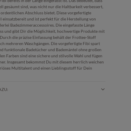
ibi bereits in der Länge eingefasst ist. Das bedeutet, dass
ll gesäumt sind, was nicht nur die Haltbarkeit verbessert,
ordentlichen Abschluss bietet. Diese vorgefertigte
 einsatzbereit und ist perfekt für die Herstellung von
erlei Badezimmeraccessoires. Die eingefasste Länge
ss und gibt Dir die Möglichkeit, hochwertige Produkte mit
urch die präzise Einfassung behält der Frottee-Stoff
ach mehreren Waschgängen. Die vorgefertigte Fibi spart
e und funktionale Badetücher und Bademäntel ohne großen
en Farben sind eine sichere und stilvolle Wahl und fügen
mmer. Insgesamt bekommst Du mit diesem herrlich weichen
iöses Multitalent und einen Lieblingsstoff für Dein
AZU: