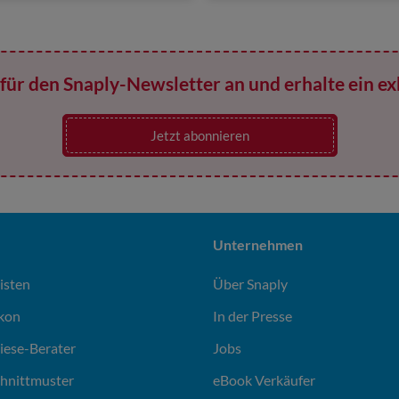
für den Snaply-Newsletter an und erhalte ein ex
Jetzt abonnieren
Unternehmen
isten
Über Snaply
ikon
In der Presse
liese-Berater
Jobs
chnittmuster
eBook Verkäufer