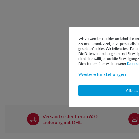
Wir verwenden Cookies und ähnliche Tec
z.B. Inhalte und Anzeigen zu personalisi
gesetzte Cookies. Wir teilen diese Daten
Die Datenverarbeitung kann mit Einwilli
nicht einzuwilligen und die Einwilligun
Diensten erklären wir in unserer
Daten­s
Weitere Einstellungen
Alle a
Versandkostenfrei ab 60 € -
Lieferung mit DHL