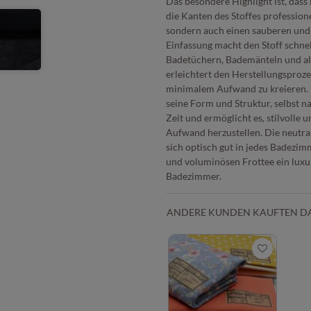
Das besondere Highlight ist, dass F
die Kanten des Stoffes professione
sondern auch einen sauberen und 
Einfassung macht den Stoff schnell
Badetüchern, Bademänteln und all
erleichtert den Herstellungsproze
minimalem Aufwand zu kreieren. D
seine Form und Struktur, selbst n
Zeit und ermöglicht es, stilvoll
Aufwand herzustellen. Die neutral
sich optisch gut in jedes Badezi
und voluminösen Frottee ein luxur
Badezimmer.
ANDERE KUNDEN KAUFTEN D