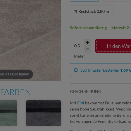
% Reststück 0,80 m
Sofort versandfertig, Lieferzeit 
In den Wa
Meter
Stoffmuster bestellen
1,69 
r das Bild fahren
 FARBEN
BESCHREIBUNG
Mit
Fibi
bekommst Du einen reinen
seine hohe Saugfähigkeit, Weichhe
sorgt für eine angenehme Berührun
hervorragende Feuchtigkeitsauf