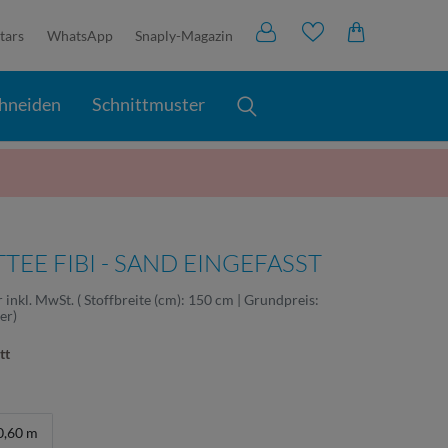
tars
WhatsApp
Snaply-Magazin
hneiden
Schnittmuster
EE FIBI - SAND EINGEFASST
r
inkl. MwSt.
( Stoffbreite (cm): 150 cm | Grundpreis:
ter
)
tt
0,60 m