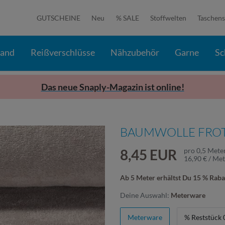
GUTSCHEINE
Neu
% SALE
Stoffwelten
Taschens
band
Reißverschlüsse
Nähzubehör
Garne
Sc
Das neue Snaply-Magazin ist online!
BAUMWOLLE FROTT
8,45 EUR
pro
0,5
Mete
16,90 € / Me
Ab 5 Meter erhältst Du 15 % Raba
Deine Auswahl:
Meterware
Meterware
% Reststück 