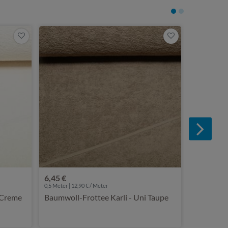
6,95 €
0,5 Meter | 13
Baumwoll-
Softblau
6,45 €
0,5 Meter | 12,90 € / Meter
 Creme
Baumwoll-Frottee Karli - Uni Taupe