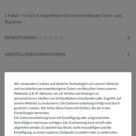
1 Paket = 5 x 0,5 m Alpenfleece Uni verschiedenster Grün- und
Blautöne
BEWERTUNGEN
HERSTELLERINFORMATIONEN
Wir verwenden Cookies und ähnliche Technologien auf unserer Website
Versandkostenfrei ab 60 € -
und verarbeiten personenbezogene Daten von Besucher:innen unserer
Lieferung mit DHL
Webseite (z.B. IP-Adresse), um z.B. Inhalte und Anzeigen zu
personalisieren, Medien von Drittanbietern einzubinden oder Zugriffe auf
E-Mail Kundenservice
unsere Website zu analysieren. Die Datenverarbeitung erfolgt erst durch
gesetzte Cookies. Wir teilen diese Daten mit Dritten, die wir in den
Antwort in 24h
Einstellungen benennen.
Die Datenverarbeitung kann mit Einwilligung oder aufgrund eines
Über 98% positive
berechtigten Interesses erfolgen. Die Zustimmung kann erteilt oder
Bewertungen
abgelehnt werden. Es besteht das Recht, nicht einzuwilligen und die
Einwilligung zu einem späteren Zeitpunkt zu ändern oder zu widerrufen.