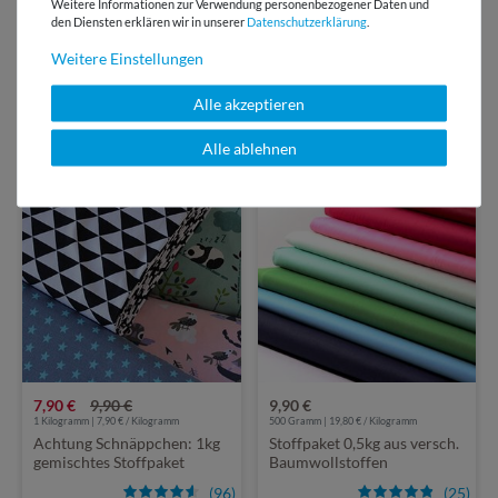
Weitere Informationen zur Verwendung personenbezogener Daten und
Über 110 Gratis
den Diensten erklären wir in unserer
Daten­schutz­erklärung
.
Schnittmuster für Dich
Weitere Einstellungen
Alle akzeptieren
VIELLEICHT AUCH INTERESSANT
Alle ablehnen
-20 %
7,90 €
9,90 €
9,90 €
1 Kilogramm | 7,90 € / Kilogramm
500 Gramm | 19,80 € / Kilogramm
Achtung Schnäppchen: 1kg
Stoffpaket 0,5kg aus versch.
gemischtes Stoffpaket
Baumwollstoffen
(96)
(25)