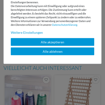
Versandkostenfrei ab 60 € -
Einstellungen benennen.
Lieferung mit DHL
Die Datenverarbeitung kann mit Einwilligung oder aufgrund eines
berechtigten Interesses erfolgen. Die Zustimmung kann erteilt oder
abgelehnt werden. Es besteht das Recht, nicht einzuwilligen und die
E-Mail Kundenservice
Einwilligung zu einem späteren Zeitpunkt zu ändern oder zu widerrufen.
Antwort in 24h
Weitere Informationen zur Verwendung personenbezogener Daten und
den Diensten erklären wir in unserer
Daten­schutz­erklärung
.
Über 98% positive
Weitere Einstellungen
Bewertungen
Alle akzeptieren
Über 110 Gratis
Schnittmuster für Dich
Alle ablehnen
VIELLEICHT AUCH INTERESSANT