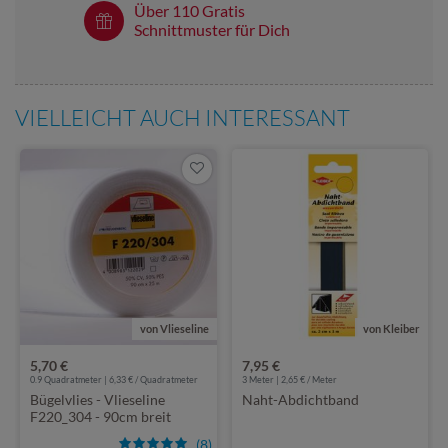
Über 110 Gratis
Schnittmuster für Dich
VIELLEICHT AUCH INTERESSANT
von Vlieseline
von Kleiber
5,70 €
7,95 €
0.9 Quadratmeter | 6,33 € / Quadratmeter
3
Meter | 2,65 € / Meter
Bügelvlies - Vlieseline
Naht-Abdichtband
F220_304 - 90cm breit
(8)