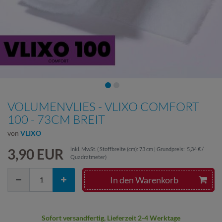
VOLUMENVLIES - VLIXO COMFORT
100 - 73CM BREIT
von
VLIXO
3,90 EUR
inkl. MwSt.
( Stoffbreite (cm): 73 cm | Grundpreis:
5,34 € /
Quadratmeter
)
In den Warenkorb
Sofort versandfertig, Lieferzeit 2-4 Werktage