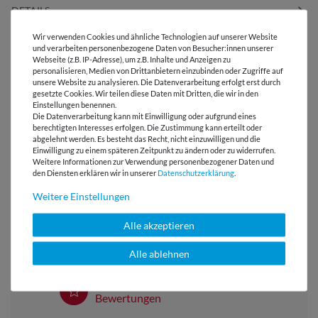
DETAILS
Wir verwenden Cookies und ähnliche Technologien auf unserer Website
PFLEGEHINWEIS
und verarbeiten personenbezogene Daten von Besucher:innen unserer
Webseite (z.B. IP-Adresse), um z.B. Inhalte und Anzeigen zu
personalisieren, Medien von Drittanbietern einzubinden oder Zugriffe auf
unsere Website zu analysieren. Die Datenverarbeitung erfolgt erst durch
BEWERTUNGEN
( 2 )
gesetzte Cookies. Wir teilen diese Daten mit Dritten, die wir in den
Einstellungen benennen.
Die Datenverarbeitung kann mit Einwilligung oder aufgrund eines
HERSTELLERINFORMATIONEN
berechtigten Interesses erfolgen. Die Zustimmung kann erteilt oder
abgelehnt werden. Es besteht das Recht, nicht einzuwilligen und die
Einwilligung zu einem späteren Zeitpunkt zu ändern oder zu widerrufen.
Weitere Informationen zur Verwendung personenbezogener Daten und
den Diensten erklären wir in unserer
Daten­schutz­erklärung
.
Weitere Einstellungen
Versandkostenfrei ab 60 € -
Lieferung mit DHL
Alle akzeptieren
E-Mail Kundenservice
Alle ablehnen
Antwort in 24h
Über 98% positive
Bewertungen