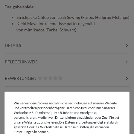
Designbeispiele:
Strickjacke Chloe von Leah Sewing (Farbe: Hellgrau Melange)
Kleid Mayaline (clematisse.pattern) genäht
von mimikados (Farbe: Schwarz)
DETAILS
PFLEGEHINWEIS
BEWERTUNGEN
HERSTELLERINFORMATIONEN
Wir verwenden Cookies und ähnliche Technologien auf unserer Website
und verarbeiten personenbezogene Daten von Besucher:innen unserer
Webseite (z.B. IP-Adresse), um z.B. Inhalte und Anzeigen zu
personalisieren, Medien von Drittanbietern einzubinden oder Zugriffe auf
unsere Website zu analysieren. Die Datenverarbeitung erfolgt erst durch
Versandkostenfrei ab 60 € -
gesetzte Cookies. Wir teilen diese Daten mit Dritten, die wir in den
Lieferung mit DHL
Einstellungen benennen.