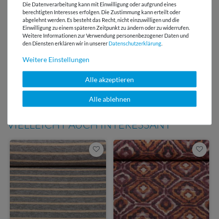
Die Datenverarbeitung kann mit Einwilligung oder aufgrund eines
berechtigten Interesses erfolgen. Die Zustimmung kann erteilt oder
E-Mail Kundenservice
abgelehnt werden. Es besteht das Recht, nicht einzuwilligen und die
Antwort in 24h
Einwilligung zu einem späteren Zeitpunkt zu ändern oder zu widerrufen.
Weitere Informationen zur Verwendung personenbezogener Daten und
Über 98% positive
den Diensten erklären wir in unserer
Daten­schutz­erklärung
.
Bewertungen
Weitere Einstellungen
Über 110 Gratis
Alle akzeptieren
Schnittmuster für Dich
Alle ablehnen
VIELLEICHT AUCH INTERESSANT