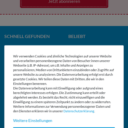
Jetzt abonnieren
SCHNELL GEFUNDEN
BELIEBT
Kundenservice
Wunschlisten
Wir verwenden Cookies und ähnliche Technologien auf unserer Website
Kontakt
Stofflexikon
und verarbeiten personenbezogene Daten von Besucher:innen unserer
Webseite (z.B. IP-Adresse), um z.B. Inhalte und Anzeigen zu
FAQ Häufige Fragen
Gratis Vliese-Berater
personalisieren, Medien von Drittanbietern einzubinden oder Zugriffe auf
unsere Website zu analysieren. Die Datenverarbeitung erfolgt erst durch
gesetzte Cookies. Wir teilen diese Daten mit Dritten, die wir in den
Versand in die Schweiz
Gratis Schnittmuster
Einstellungen benennen.
Die Datenverarbeitung kann mit Einwilligung oder aufgrund eines
Öffentliche Einrichtungen
Schnittmuster
berechtigten Interesses erfolgen. Die Zustimmung kann erteilt oder
abgelehnt werden. Es besteht das Recht, nicht einzuwilligen und die
Zahlung und Versand
Stoffmuster
Einwilligung zu einem späteren Zeitpunkt zu ändern oder zu widerrufen.
Weitere Informationen zur Verwendung personenbezogener Daten und
Selbstabholer
Stoffe
den Diensten erklären wir in unserer
Daten­schutz­erklärung
.
Weitere Einstellungen
Widerrufsrecht
Stoffwelten