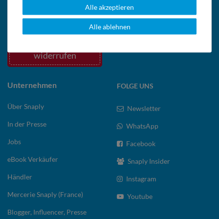
Bewertungsgewinnspiel
Gurtband
Alle akzeptieren
Reißverschlüsse
Alle ablehnen
Bestellung
widerrufen
Unternehmen
FOLGE UNS
Über Snaply
Newsletter
In der Presse
WhatsApp
Jobs
Facebook
eBook Verkäufer
Snaply Insider
Händler
Instagram
Mercerie Snaply (France)
Youtube
Blogger, Influencer, Presse