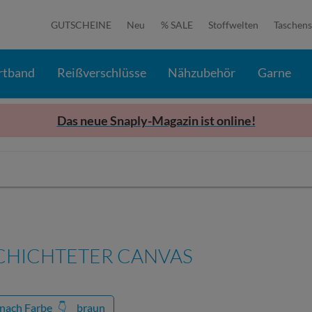
GUTSCHEINE
Neu
% SALE
Stoffwelten
Taschens
rtband
Reißverschlüsse
Nähzubehör
Garne
Das neue Snaply-Magazin ist online!
CHICHTETER CANVAS
 nach Farbe
👇
braun