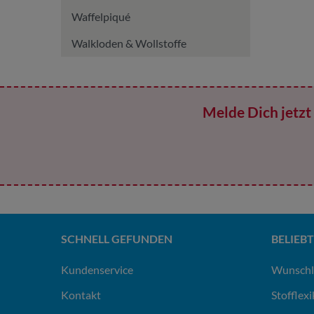
Waffelpiqué
Walkloden & Wollstoffe
Melde Dich jetzt 
SCHNELL GEFUNDEN
BELIEBT
Kundenservice
Wunschl
Kontakt
Stofflex