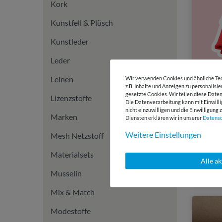
Kork
Kunstfell & Plüsch
Kunstleder
Leder
Leinen
Wir verwenden Cookies und ähnliche Tec
z.B. Inhalte und Anzeigen zu personalisi
gesetzte Cookies. Wir teilen diese Daten
Lizenzstoffe
Die Datenverarbeitung kann mit Einwilli
nicht einzuwilligen und die Einwilligun
Marken
Diensten erklären wir in unserer
Daten­s
Weitere Einstellungen
Mesh Netzstoff
Materialsets
Alle a
Musselin
Mix & Match
Modestoffe