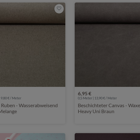
6,95 €
 9,80 € / Meter
0,5 Meter | 13,90 € / Meter
 Ruben - Wasserabweisend
Beschichteter Canvas - Wax
Melange
Heavy Uni Braun