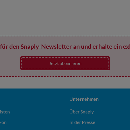
für den Snaply-Newsletter an und erhalte ein ex
Jetzt abonnieren
Unternehmen
isten
Über Snaply
ikon
In der Presse