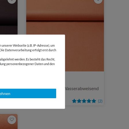
unserer Webseite (z.B. IP-Adresse), um
 Die Datenverarbeitung erfolgt erst durch
abgelehnt werden. Es besteht das Recht,
wendung personenbezogener Daten und den
rianten
5,20 €
0,5 Meter | 10,40 € / Meter
eisend
Canvas Johann - Wasserabweisend
lehnen
Rost Garngefärbt
(2)