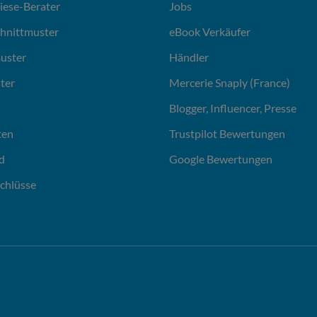
liese-Berater
Jobs
chnittmuster
eBook Verkäufer
uster
Händler
ter
Mercerie Snaply (France)
Blogger, Influencer, Presse
ten
Trustpilot Bewertungen
d
Google Bewertungen
chlüsse