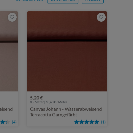
5,20 €
0,5 Meter | 10,40 € / Meter
eisend
Canvas Johann - Wasserabweisend
Terracotta Garngefärbt
(4)
(1)