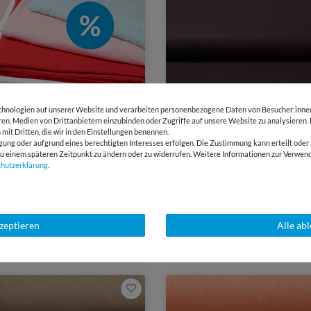
hnologien auf unserer Website und verarbeiten personenbezogene Daten von Besucher:innen 
eren, Medien von Drittanbietern einzubinden oder Zugriffe auf unsere Website zu analysieren.
 mit Dritten, die wir in den Einstellungen benennen.
gung oder aufgrund eines berechtigten Interesses erfolgen. Die Zustimmung kann erteilt oder 
g zu einem späteren Zeitpunkt zu ändern oder zu widerrufen. Weitere Informationen zur Ver
Mehr Va
chutz­erklärung
.
4,42 €
5,20 €
0,5 Meter | 8,84 € / Meter
Canvas Johann - Wasserabw
kzeptieren
Alle ab
Dunkelbraun Garngefärbt