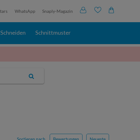
tars
WhatsApp
Snaply-Magazin
Schneiden
Schnittmuster
Sortieren nach
Bewertungen
Neueste