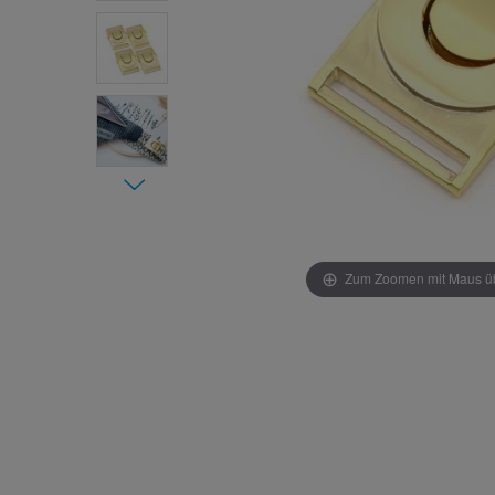
Zum Zoomen mit Maus übe
Item 1 of
7