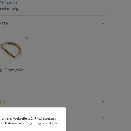
Monentia
te&Ludwig
AZU:
g 25mm gold
unserer Webseite (z.B. IP-Adresse), um
 Die Datenverarbeitung erfolgt erst durch