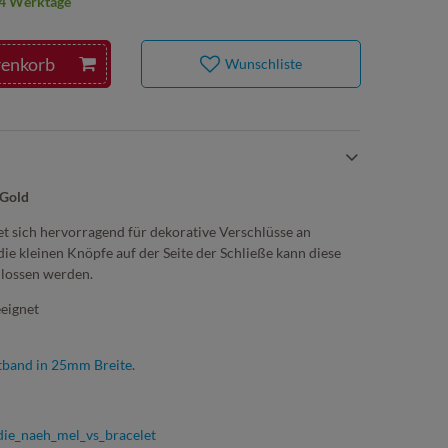
2-4 Werktage
renkorb
Wunschliste
 Gold
et sich hervorragend für dekorative Verschlüsse an
e kleinen Knöpfe auf der Seite der Schließe kann diese
hlossen werden.
eignet
tband in 25mm Breite
.
ie_naeh_mel_vs_bracelet