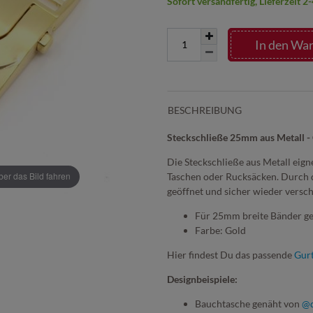
Sofort versandfertig, Lieferzeit 
In den Wa
BESCHREIBUNG
Steckschließe 25mm aus Metall -
Die Steckschließe aus Metall eign
r das Bild fahren
Taschen oder Rucksäcken. Durch di
geöffnet und sicher wieder versc
Für 25mm breite Bänder ge
Farbe: Gold
Hier findest Du das passende
Gur
Designbeispiele:
Bauchtasche genäht von
@d