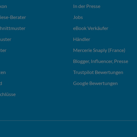
ikon
In der Presse
liese-Berater
Jobs
chnittmuster
eBook Verkäufer
uster
Händler
ter
Mercerie Snaply (France)
Blogger, Influencer, Presse
ten
Trustpilot Bewertungen
d
Google Bewertungen
chlüsse