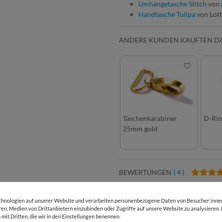
Umhängetasche Stitch
von
Handtasche Tulipa
von Lot
ANDERE KUNDEN KAUFTEN D
Taschenkarabiner
D-Rin
25mm gold
BEWERTUNGEN
( 4 )
HERSTELLERINFORMATIONEN
hnologien auf unserer Website und verarbeiten personenbezogene Daten von Besucher:innen 
eren, Medien von Drittanbietern einzubinden oder Zugriffe auf unsere Website zu analysieren.
 mit Dritten, die wir in den Einstellungen benennen.