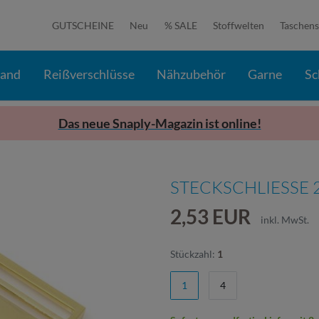
GUTSCHEINE
Neu
% SALE
Stoffwelten
Taschens
band
Reißverschlüsse
Nähzubehör
Garne
Sc
Das neue Snaply-Magazin ist online!
STECKSCHLIESSE 
2,53 EUR
inkl. MwSt.
Stückzahl:
1
1
4