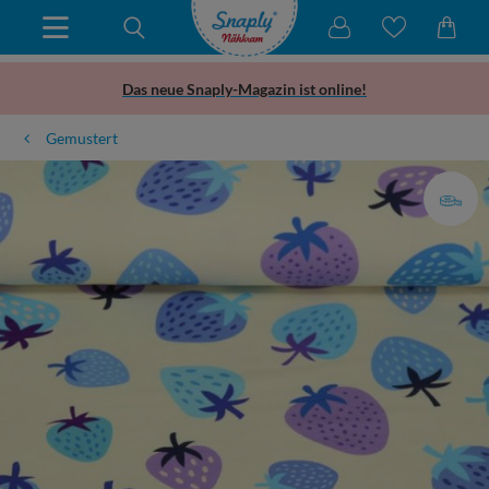
Das neue Snaply-Magazin ist online!
Gemustert