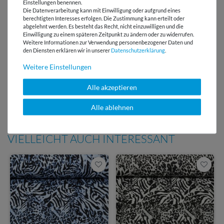
Einstellungen benennen.
Lieferung mit DHL
Die Datenverarbeitung kann mit Einwilligung oder aufgrund eines
berechtigten Interesses erfolgen. Die Zustimmung kann erteilt oder
abgelehnt werden. Es besteht das Recht, nicht einzuwilligen und die
E-Mail Kundenservice
Einwilligung zu einem späteren Zeitpunkt zu ändern oder zu widerrufen.
Antwort in 24h
Weitere Informationen zur Verwendung personenbezogener Daten und
den Diensten erklären wir in unserer
Daten­schutz­erklärung
.
Über 98% positive
Bewertungen
Weitere Einstellungen
Über 110 Gratis
Alle akzeptieren
Schnittmuster für Dich
Alle ablehnen
VIELLEICHT AUCH INTERESSANT