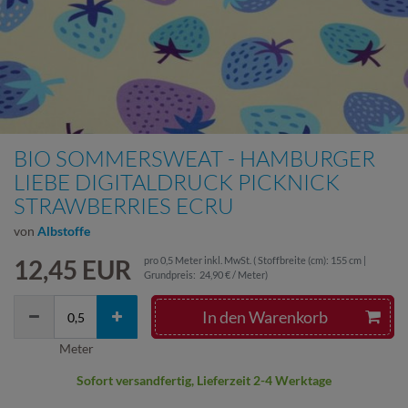
BIO SOMMERSWEAT - HAMBURGER
LIEBE DIGITALDRUCK PICKNICK
STRAWBERRIES ECRU
von
Albstoffe
12,45 EUR
pro
0,5
Meter
inkl. MwSt.
( Stoffbreite (cm): 155 cm |
Grundpreis:
24,90 € / Meter
)
In den Warenkorb
Meter
Sofort versandfertig, Lieferzeit 2-4 Werktage