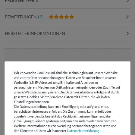
PFLEGEHINWEIS
BEWERTUNGEN
( 3 )
HERSTELLERINFORMATIONEN
Versandkostenfrei ab 60 € -
Lieferung mit DHL
Wir verwenden Cookies und ähnliche Technologien auf unserer Website
und verarbeiten personenbezogene Daten von Besucher:innen unserer
E-Mail Kundenservice
Webseite (z.B. IP-Adresse), um z.B. Inhalte und Anzeigen zu
personalisieren, Medien von Drittanbietern einzubinden oder Zugriffe auf
Antwort in 24h
unsere Website zu analysieren. Die Datenverarbeitung erfolgt erst durch
gesetzte Cookies. Wir teilen diese Daten mit Dritten, die wir in den
Über 98% positive
Einstellungen benennen.
Bewertungen
Die Datenverarbeitung kann mit Einwilligung oder aufgrund eines
berechtigten Interesses erfolgen. Die Zustimmung kann erteilt oder
abgelehnt werden. Es besteht das Recht, nicht einzuwilligen und die
Über 110 Gratis
Einwilligung zu einem späteren Zeitpunkt zu ändern oder zu widerrufen.
Schnittmuster für Dich
Weitere Informationen zur Verwendung personenbezogener Daten und
den Diensten erklären wir in unserer
Daten­schutz­erklärung
.