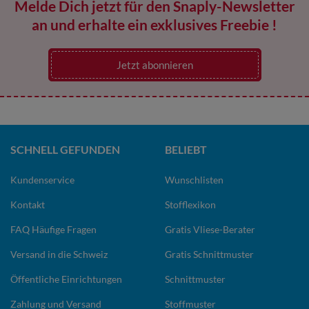
Melde Dich jetzt für den Snaply-Newsletter
an und erhalte ein exklusives Freebie !
Jetzt abonnieren
SCHNELL GEFUNDEN
BELIEBT
Kundenservice
Wunschlisten
Kontakt
Stofflexikon
FAQ Häufige Fragen
Gratis Vliese-Berater
Versand in die Schweiz
Gratis Schnittmuster
Öffentliche Einrichtungen
Schnittmuster
Zahlung und Versand
Stoffmuster