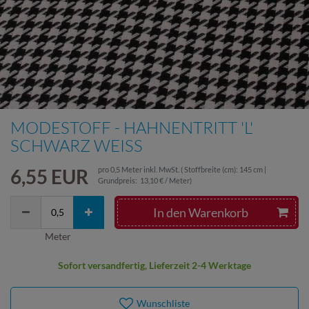
MODESTOFF - HAHNENTRITT 'L'
SCHWARZ WEISS
6,55 EUR
pro
0,5
Meter
inkl. MwSt.
( Stoffbreite (cm): 145 cm |
Grundpreis:
13,10 € / Meter
)
In den Warenkorb
Meter
Sofort versandfertig, Lieferzeit 2-4 Werktage
Wunschliste