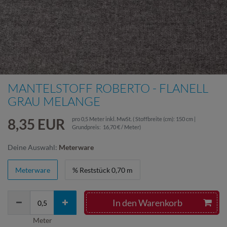
MANTELSTOFF ROBERTO - FLANELL
GRAU MELANGE
8,35 EUR
pro
0,5
Meter
inkl. MwSt.
( Stoffbreite (cm): 150 cm |
Grundpreis:
16,70 € / Meter
)
Deine Auswahl:
Meterware
Meterware
% Reststück 0,70 m
In den Warenkorb
Meter