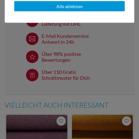
Alle ablehnen
Versandkostenfrei ab 60 € -
Lieferung mit DHL
E-Mail Kundenservice
Antwort in 24h
Über 98% positive
Bewertungen
Über 110 Gratis
Schnittmuster für Dich
VIELLEICHT AUCH INTERESSANT