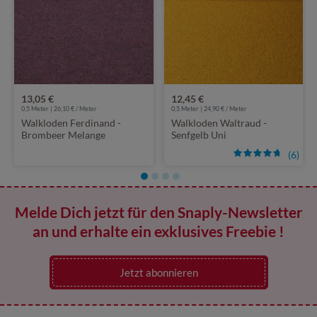
13,05 €
12,45 €
0,5 Meter | 26,10 € / Meter
0,5 Meter | 24,90 € / Meter
Walkloden Ferdinand -
Walkloden Waltraud -
Brombeer Melange
Senfgelb Uni
(6)
Melde Dich jetzt für den Snaply-Newsletter
an und erhalte ein exklusives Freebie !
Jetzt abonnieren