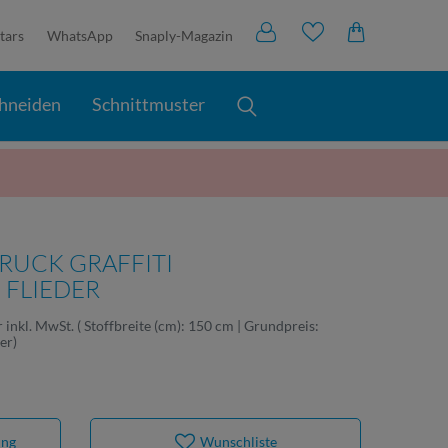
tars
WhatsApp
Snaply-Magazin
hneiden
Schnittmuster
DRUCK GRAFFITI
 FLIEDER
r
inkl. MwSt.
( Stoffbreite (cm): 150 cm | Grundpreis:
ter
)
ung
Wunschliste