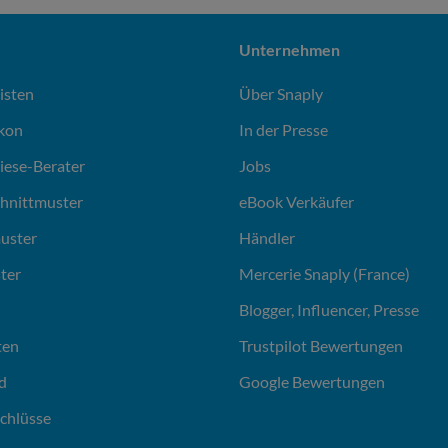
Unternehmen
isten
Über Snaply
ikon
In der Presse
liese-Berater
Jobs
chnittmuster
eBook Verkäufer
uster
Händler
ter
Mercerie Snaply (France)
Blogger, Influencer, Presse
ten
Trustpilot Bewertungen
d
Google Bewertungen
chlüsse