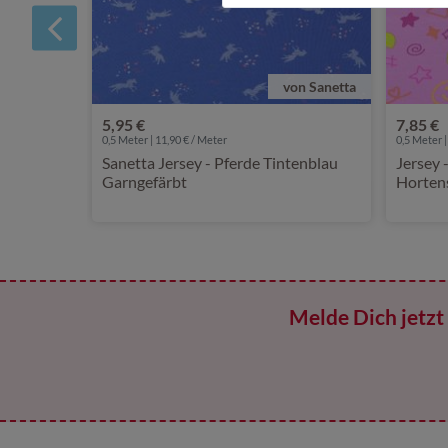
von Sanetta
5,95 €
7,85 €
0,5 Meter | 11,90 € / Meter
0,5 Meter |
Sanetta Jersey - Pferde Tintenblau
Jersey 
Garngefärbt
Horten
Melde Dich jetzt 