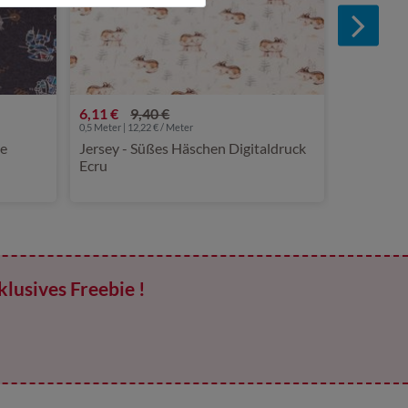
6,11 €
9,40 €
0,5 Meter | 12,22 € / Meter
Jersey - Süßes Häschen Digitaldruck
Ecru
klusives Freebie !