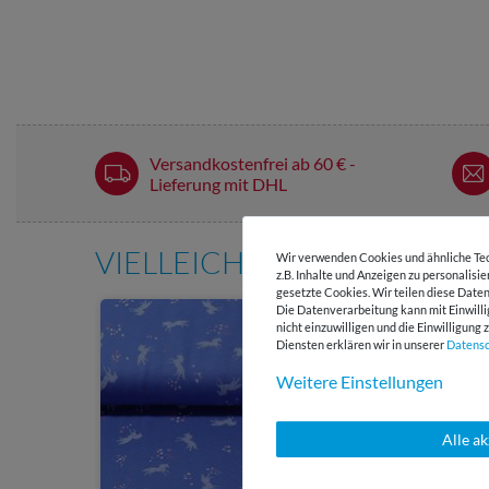
Versandkostenfrei ab 60 € -
Lieferung mit DHL
VIELLEICHT AUCH INTERE
Wir verwenden Cookies und ähnliche Tec
z.B. Inhalte und Anzeigen zu personalisi
gesetzte Cookies. Wir teilen diese Daten
Die Datenverarbeitung kann mit Einwilli
nicht einzuwilligen und die Einwilligun
Diensten erklären wir in unserer
Daten­s
Weitere Einstellungen
Alle a