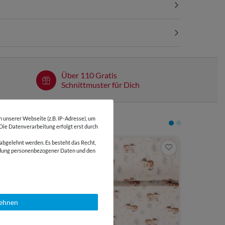
Über 110 Gratis
Schnittmuster für Dich
unserer Webseite (z.B. IP-Adresse), um
 Die Datenverarbeitung erfolgt erst durch
abgelehnt werden. Es besteht das Recht,
-35 %
6,65 €
wendung personenbezogener Daten und den
0,5 Meter | 13
Jersey -
lehnen