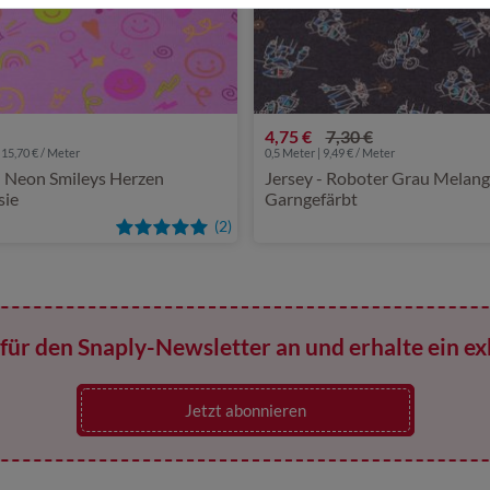
4,75 €
7,30 €
 15,70 € / Meter
0,5 Meter | 9,49 € / Meter
- Neon Smileys Herzen
Jersey - Roboter Grau Melange
sie
Garngefärbt
(2)
für den Snaply-Newsletter an und erhalte ein ex
Jetzt abonnieren