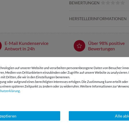
BEWERTUNGEN
HERSTELLERINFORMATIONEN
E-Mail Kundenservice
Über 98% positive
Antwort in 24h
Bewertungen
SSANT
hnologien auf unserer Website und verarbeiten personenbezogene Daten von Besucher:innen 
eren, Medien von Drittanbietern einzubinden oder Zugriffe auf unsere Website zu analysieren.
 mit Dritten, die wir in den Einstellungen benennen.
gung oder aufgrund eines berechtigten Interesses erfolgen. Die Zustimmung kann erteilt oder 
-35 %
g zu einem späteren Zeitpunkt zu ändern oder zu widerrufen. Weitere Informationen zur Ver
chutz­erklärung
.
kzeptieren
Alle ab