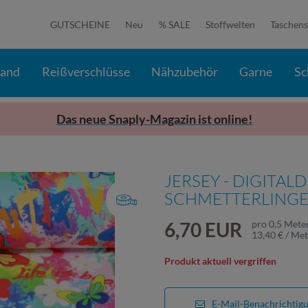
GUTSCHEINE
Neu
% SALE
Stoffwelten
Taschens
band
Reißverschlüsse
Nähzubehör
Garne
Sc
Das neue Snaply-Magazin ist online!
JERSEY - DIGITAL
SCHMETTERLINGE
6,70 EUR
pro
0,5
Mete
13,40 € / Me
Produkt aktuell vergriffen
E-Mail-Benachrichtig