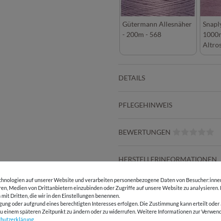
Gütermann Allesnäher
Snapl
- 200m - 568
1000m
Altro
DETAILS
PFLEGEHINWEIS
BEWERTUNGEN
HERSTELLERINFORMATIONEN
hnologien auf unserer Website und verarbeiten personenbezogene Daten von Besucher:innen 
eren, Medien von Drittanbietern einzubinden oder Zugriffe auf unsere Website zu analysieren.
 mit Dritten, die wir in den Einstellungen benennen.
E-Mail Kundenservice
Über 98% positive
gung oder aufgrund eines berechtigten Interesses erfolgen. Die Zustimmung kann erteilt oder 
Antwort in 24h
Bewertungen
g zu einem späteren Zeitpunkt zu ändern oder zu widerrufen. Weitere Informationen zur Ver
chutz­erklärung
.