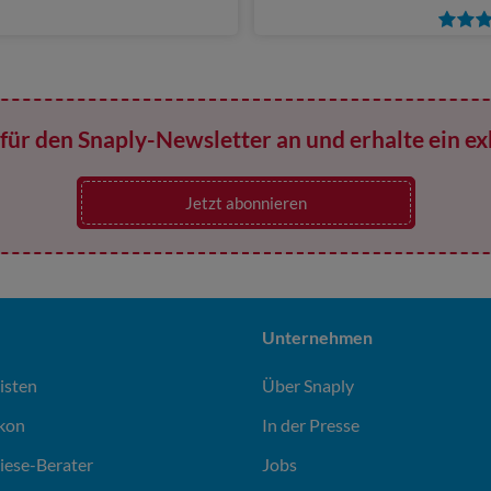
für den Snaply-Newsletter an und erhalte ein ex
Jetzt abonnieren
Unternehmen
isten
Über Snaply
ikon
In der Presse
liese-Berater
Jobs