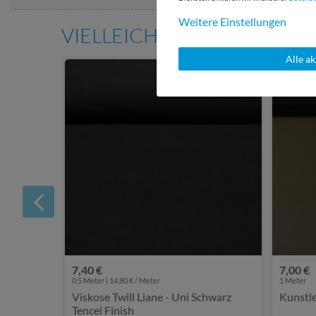
Weitere Einstellungen
VIELLEICHT AUCH INTERE
Alle a
7,40 €
7,00 €
0,5 Meter | 14,80 € / Meter
1
Meter
Viskose Twill Liane - Uni Schwarz
Kunstle
Tencel Finish