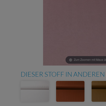
Zum Zoomen mit Maus übe
DIESER STOFF IN ANDEREN