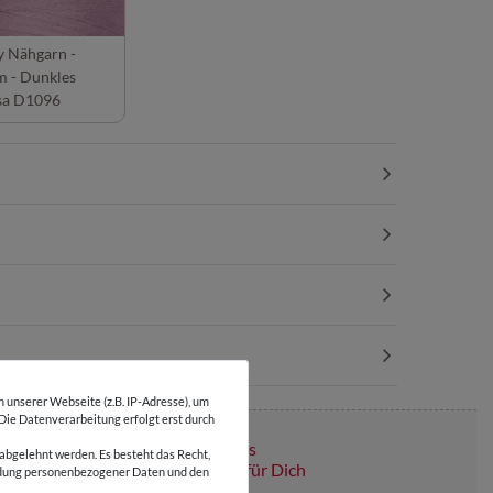
y Nähgarn -
 - Dunkles
sa D1096
unserer Webseite (z.B. IP-Adresse), um
 Die Datenverarbeitung erfolgt erst durch
Über 110 Gratis
abgelehnt werden. Es besteht das Recht,
Schnittmuster für Dich
wendung personenbezogener Daten und den