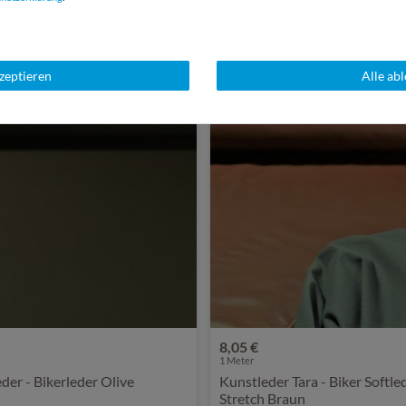
SSANT
kzeptieren
Alle ab
8,05 €
1
Meter
der - Bikerleder Olive
Kunstleder Tara - Biker Softle
Stretch Braun