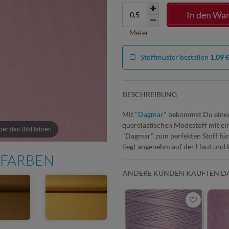
In den Wa
Meter
Stoffmuster bestellen
1,09 
BESCHREIBUNG
Mit
"Dagmar"
bekommst Du einen
querelastischen Modestoff mit ei
r das Bild fahren
"Dagmar" zum perfekten Stoff für s
liegt angenehm auf der Haut und 
 FARBEN
ANDERE KUNDEN KAUFTEN D