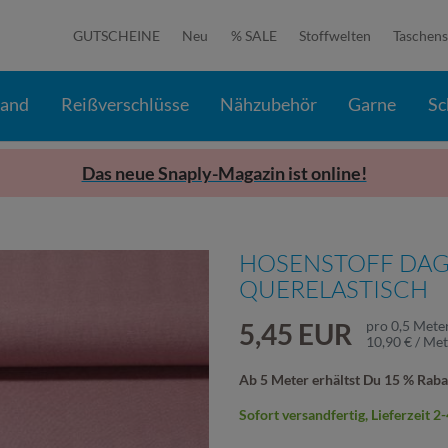
GUTSCHEINE
Neu
% SALE
Stoffwelten
Taschens
band
Reißverschlüsse
Nähzubehör
Garne
Sc
Das neue Snaply-Magazin ist online!
HOSENSTOFF DAG
QUERELASTISCH
5,45 EUR
pro
0,5
Mete
10,90 € / Me
Ab 5 Meter erhältst Du 15 % Raba
Sofort versandfertig, Lieferzeit 