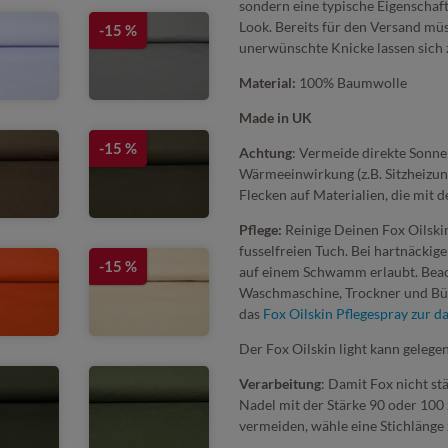
sondern eine typische Eigenschaft
Look. Bereits für den Versand müs
-15 %
unerwünschte Knicke lassen sich z
Material:
100% Baumwolle
Made in UK
-15 %
Achtung
: Vermeide direkte Sonn
Wärmeeinwirkung (z.B. Sitzheizung
Flecken auf Materialien, die mit
Pflege:
Reinige Deinen Fox Oilskin
fusselfreien Tuch. Bei hartnäckig
-15 %
auf einem Schwamm erlaubt. Beach
Waschmaschine, Trockner und Büg
das
Fox Oilskin Pflegespray zur da
Der Fox Oilskin light kann gele
Verarbeitung
: Damit Fox nicht st
Nadel mit der Stärke 90 oder 100
vermeiden, wähle eine Stichlänge