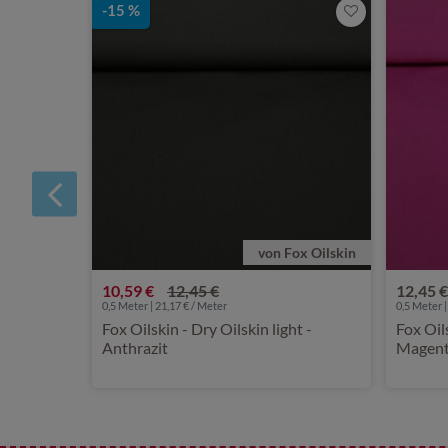
-15 %
von Fox Oilskin
10,59 €
12,45 €
12,45 €
0,5 Meter | 21,17 € / Meter
0,5 Meter |
Fox Oilskin - Dry Oilskin light -
Fox Oils
Anthrazit
Magen