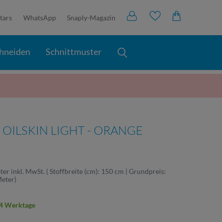
tars
WhatsApp
Snaply-Magazin
hneiden
Schnittmuster
Y OILSKIN LIGHT - ORANGE
ter
inkl. MwSt.
( Stoffbreite (cm): 150 cm | Grundpreis:
Meter
)
2-4 Werktage