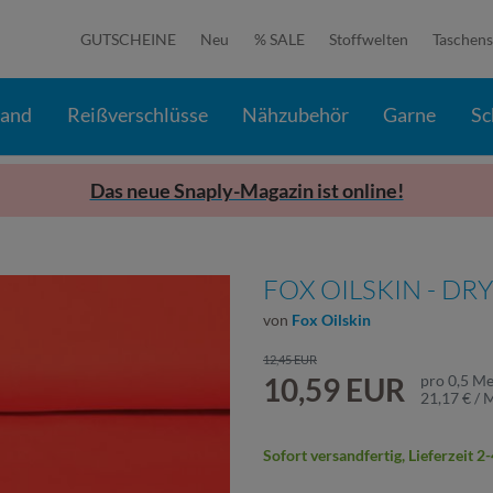
GUTSCHEINE
Neu
% SALE
Stoffwelten
Taschens
band
Reißverschlüsse
Nähzubehör
Garne
Sc
Das neue Snaply-Magazin ist online!
FOX OILSKIN - DR
von
Fox Oilskin
12,45 EUR
10,59 EUR
pro
0,5
Me
21,17 € / 
Sofort versandfertig, Lieferzeit 