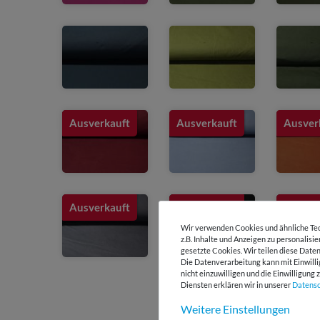
Ausverkauft
Ausverkauft
Ausver
Ausverkauft
Ausverkauft
Ausver
Wir verwenden Cookies und ähnliche Tec
z.B. Inhalte und Anzeigen zu personalisi
gesetzte Cookies. Wir teilen diese Daten
Die Datenverarbeitung kann mit Einwilli
nicht einzuwilligen und die Einwilligun
Diensten erklären wir in unserer
Daten­s
Weitere Einstellungen