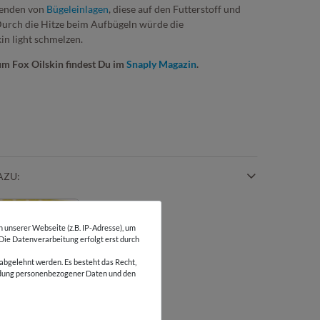
wenden von
Bügeleinlagen
, diese auf den Futterstoff und
 Durch die Hitze beim Aufbügeln würde die
n light schmelzen.
um Fox Oilskin findest Du im
Snaply Magazin
.
AZU:
unserer Webseite (z.B. IP-Adresse), um
 Die Datenverarbeitung erfolgt erst durch
abgelehnt werden. Es besteht das Recht,
wendung personenbezogener Daten und den
band zur
markierung