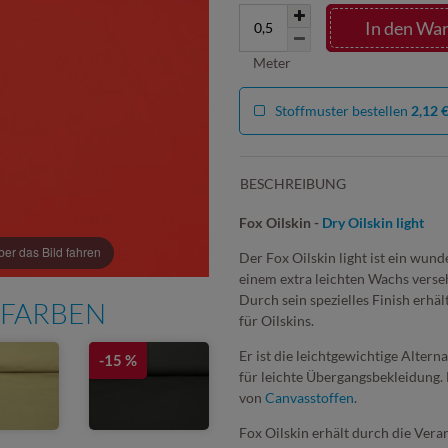
In den Wa
Meter
Stoffmuster bestellen
2,12 
BESCHREIBUNG
Fox Oilskin -
Dry Oilskin light
r das Bild fahren
Der Fox Oilskin light ist ein wund
einem extra leichten Wachs verseh
Durch sein spezielles Finish erhäl
 FARBEN
für Oilskins.
Er ist die leichtgewichtige Altern
-15 %
für leichte Übergangsbekleidung. 
von
Canvasstoffen
.
Fox Oilskin erhält durch die Verar