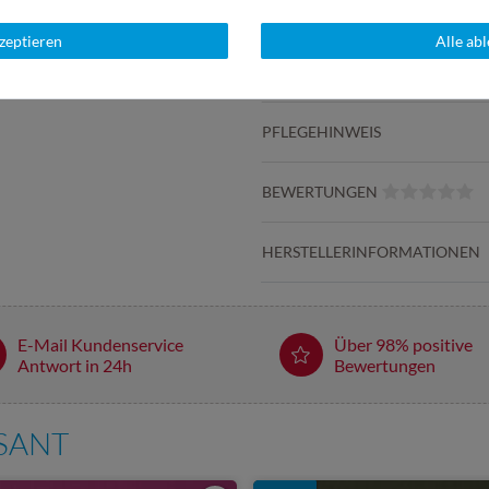
kzeptieren
Alle ab
DETAILS
PFLEGEHINWEIS
BEWERTUNGEN
HERSTELLERINFORMATIONEN
E-Mail Kundenservice
Über 98% positive
Antwort in 24h
Bewertungen
SSANT