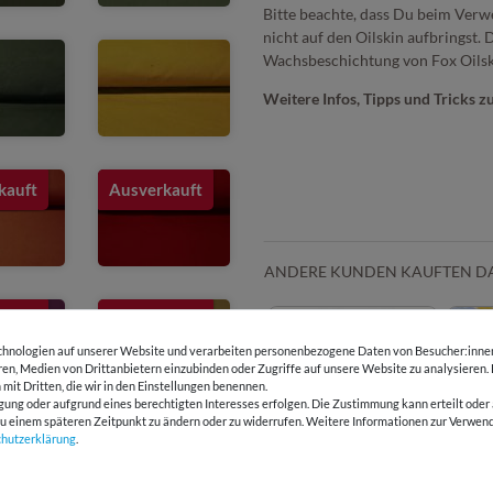
Bitte beachte, dass Du beim Ver
nicht auf den Oilskin aufbringst.
Wachsbeschichtung von Fox Oilski
Weitere Infos, Tipps und Tricks z
kauft
Ausverkauft
ANDERE KUNDEN KAUFTEN D
kauft
Ausverkauft
hnologien auf unserer Website und verarbeiten personenbezogene Daten von Besucher:innen 
eren, Medien von Drittanbietern einzubinden oder Zugriffe auf unsere Website zu analysieren.
 mit Dritten, die wir in den Einstellungen benennen.
gung oder aufgrund eines berechtigten Interesses erfolgen. Die Zustimmung kann erteilt oder 
g zu einem späteren Zeitpunkt zu ändern oder zu widerrufen. Weitere Informationen zur Ver
chutz­erklärung
.
Snaply by Klassé
Klebe
Universal
Stoff
Nähmaschinennadeln