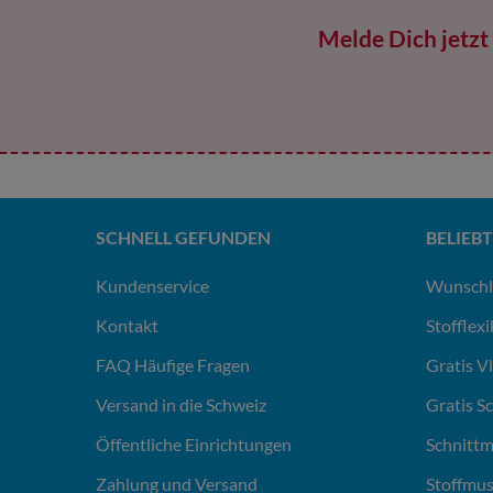
Melde Dich jetzt 
SCHNELL GEFUNDEN
BELIEBT
Kundenservice
Wunschl
Kontakt
Stofflex
FAQ Häufige Fragen
Gratis V
Versand in die Schweiz
Gratis S
Öffentliche Einrichtungen
Schnittm
Zahlung und Versand
Stoffmus