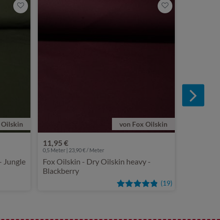
7,95 €
0,5 Meter | 15
Fox Oilski
 Oilskin
von Fox Oilskin
11,95 €
0,5 Meter | 23,90 € / Meter
- Jungle
Fox Oilskin - Dry Oilskin heavy -
Blackberry
(19)