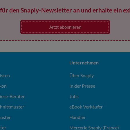
für den Snaply-Newsletter an und erhalte ein ex
Jetzt abonnieren
Unternehmen
isten
Über Snaply
ikon
In der Presse
liese-Berater
Jobs
chnittmuster
eBook Verkäufer
uster
Händler
ter
Mercerie Snaply (France)