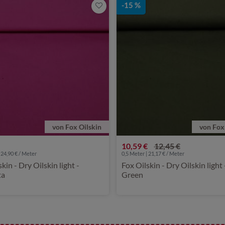
-15 %
von Fox Oilskin
von Fox
10,59 €
12,45 €
 24,90 € / Meter
0,5 Meter | 21,17 € / Meter
kin - Dry Oilskin light -
Fox Oilskin - Dry Oilskin light 
ta
Green