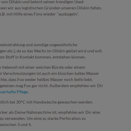
 von Oilskin und betont seinen trendigen Used-
sen wir aus logistischen Gründen unseren Oilskin falten,
.B. mit Hilfe eines Föns wieder "ausbügeln".
eneinstrahlung und sonstige ungewöhnliche
en etc.), da so das Wachs im Oilskin gelöst wird und evtl.
 dem Stoff in Kontakt kommen, entstehen können.
 liebevoll mit einer weichen Bürste oder einem
en Verschmutzungen ist auch ein bisschen kaltes Wasser
te, dass Fox weder heißes Wasser noch Seife liebt.
eleisen mag Fox gar nicht. Außerdem empfehlen wir Dir
uerhafte Pflege.
gentlich bei 30°C mit Handwäsche gewaschen werden.
ärker als Deine Nähmaschine ist, empfehlen wir Dir eine
 zu verwenden. Um eine zu starke Perforation zu
 zwischen 3 und 4.