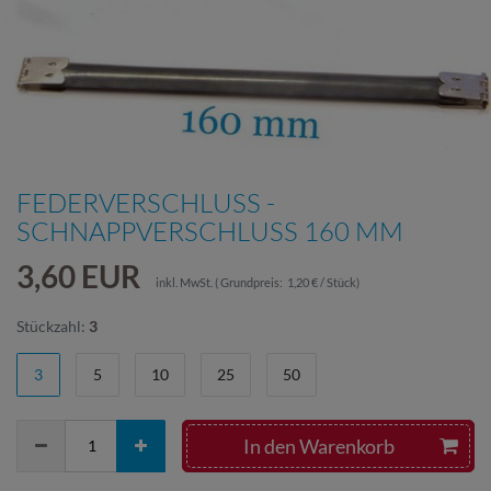
FEDERVERSCHLUSS -
SCHNAPPVERSCHLUSS 160 MM
3,60 EUR
inkl. MwSt.
(
Grundpreis:
1,20 € / Stück
)
Stückzahl:
3
3
5
10
25
50
In den Warenkorb