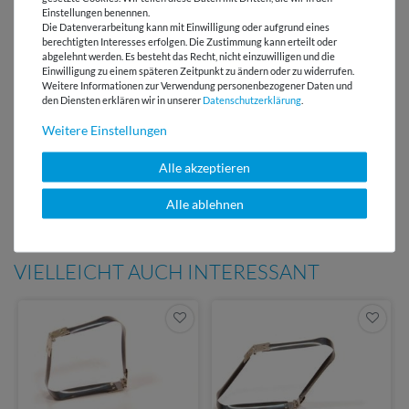
Einstellungen benennen.
Versandkostenfrei ab 60 € -
Die Datenverarbeitung kann mit Einwilligung oder aufgrund eines
Lieferung mit DHL
berechtigten Interesses erfolgen. Die Zustimmung kann erteilt oder
abgelehnt werden. Es besteht das Recht, nicht einzuwilligen und die
E-Mail Kundenservice
Einwilligung zu einem späteren Zeitpunkt zu ändern oder zu widerrufen.
Antwort in 24h
Weitere Informationen zur Verwendung personenbezogener Daten und
den Diensten erklären wir in unserer
Daten­schutz­erklärung
.
Über 98% positive
Weitere Einstellungen
Bewertungen
Alle akzeptieren
Über 110 Gratis
Schnittmuster für Dich
Alle ablehnen
VIELLEICHT AUCH INTERESSANT