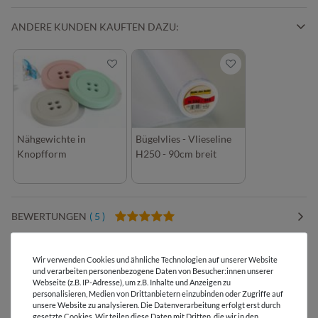
ANDERE KUNDEN KAUFTEN DAZU:
Nähgewichte in
Bügelvlies - Vlieseline
Knopfform
H250 - 90cm breit
BEWERTUNGEN
( 5 )
HERSTELLERINFORMATIONEN
Wir verwenden Cookies und ähnliche Technologien auf unserer Website
und verarbeiten personenbezogene Daten von Besucher:innen unserer
Webseite (z.B. IP-Adresse), um z.B. Inhalte und Anzeigen zu
personalisieren, Medien von Drittanbietern einzubinden oder Zugriffe auf
unsere Website zu analysieren. Die Datenverarbeitung erfolgt erst durch
gesetzte Cookies. Wir teilen diese Daten mit Dritten, die wir in den