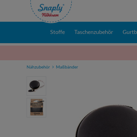
Stoffe
Taschenzubehör
Gurt
Nähzubehör
Maßbänder