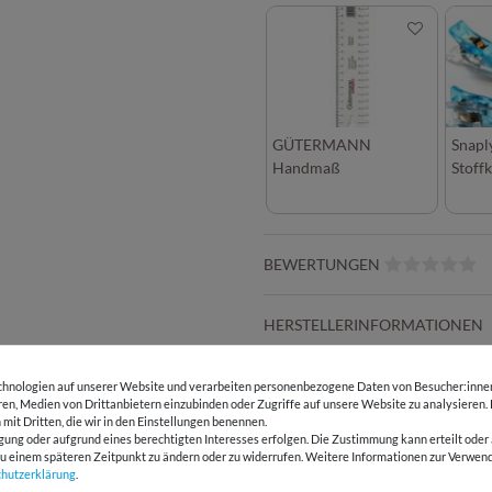
GÜTERMANN
Snapl
Handmaß
Stoff
BEWERTUNGEN
HERSTELLERINFORMATIONEN
hnologien auf unserer Website und verarbeiten personenbezogene Daten von Besucher:innen 
eren, Medien von Drittanbietern einzubinden oder Zugriffe auf unsere Website zu analysieren.
E-Mail Kundenservice
Über 98% positive
 mit Dritten, die wir in den Einstellungen benennen.
Antwort in 24h
Bewertungen
gung oder aufgrund eines berechtigten Interesses erfolgen. Die Zustimmung kann erteilt oder 
g zu einem späteren Zeitpunkt zu ändern oder zu widerrufen. Weitere Informationen zur Ver
chutz­erklärung
.