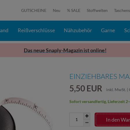
GUTSCHEINE
Neu
% SALE
Stoffwelten
Taschens
band
Reißverschlüsse
Nähzubehör
Garne
Sc
Das neue Snaply-Magazin ist online!
EINZIEHBARES M
5,50 EUR
inkl. MwSt.
(
Sofort versandfertig, Lieferzeit 
In den Wa