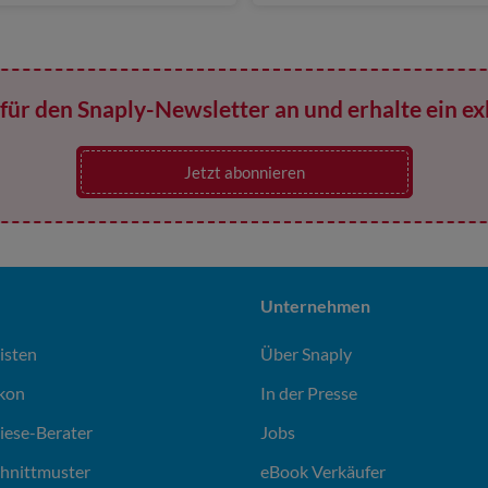
für den Snaply-Newsletter an und erhalte ein ex
Jetzt abonnieren
Unternehmen
isten
Über Snaply
ikon
In der Presse
liese-Berater
Jobs
chnittmuster
eBook Verkäufer