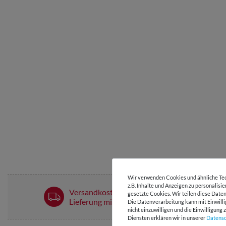
Wir verwenden Cookies und ähnliche Tec
z.B. Inhalte und Anzeigen zu personalisi
Versandkostenfrei ab 60 € -
gesetzte Cookies. Wir teilen diese Daten
Lieferung mit DHL
Die Datenverarbeitung kann mit Einwilli
nicht einzuwilligen und die Einwilligun
Diensten erklären wir in unserer
Daten­s