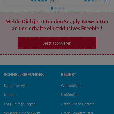
(4)
(4)
Melde Dich jetzt für den Snaply-Newsletter
an und erhalte ein exklusives Freebie !
Jetzt abonnieren
SCHNELL GEFUNDEN
BELIEBT
Kundenservice
Wunschlisten
Kontakt
Stofflexikon
FAQ Häufige Fragen
Gratis Vliese-Berater
Versand in die Schweiz
Gratis Schnittmuster